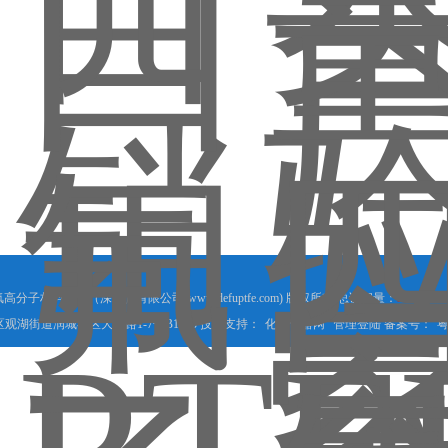
德氟高分子材料制品（深圳）有限公司(www.defuptfe.com) 版权所有 总访问量：
98287
Go
观湖街道润城社区大和路1-7号B1403 技术支持：
化工仪器网
管理登陆
备案号：
粤