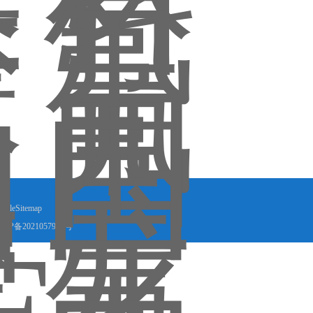
ogleSitemap
ICP备2021057931号