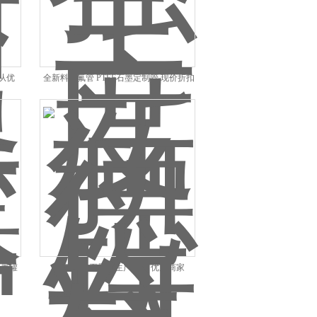
从优
全新料四氟管 PTFE石墨定制管 现价折扣
价
石墨罐
德氟 国内石墨管生产企业 优质商家