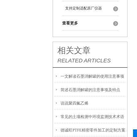
支持定制适配原厂仪器
查看更多
相关文章
RELATED ARTICLES
一文解读石墨消解罐的使用注意事项
简述石墨消解罐的注意事项及特点
说说聚四氟乙烯
常见的土壤检测中环境监测技术术语
德诚旺PTFE精密零件加工的定制方案
有哪些?