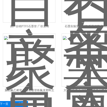
自产自销PTFE石墨管 厂价直销
石墨实验室耗材管 质量保障 量大
聚四氟乙烯管 工业石墨管铁氟龙塑料王
大量四氟盖子 适配各型号各品牌
下一页
末页