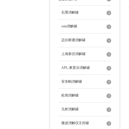
石墨消解罐
cem消解罐
迈尔斯通消解罐
上海新仪消解罐
APL-奥普乐消解罐
安东帕消解罐
屹尧消解罐
元析消解罐
微波消解仪主控罐