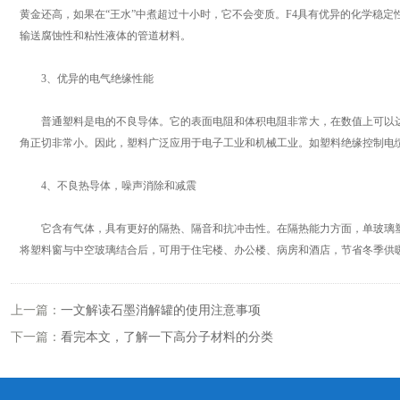
黄金还高，如果在“王水”中煮超过十小时，它不会变质。F4具有优异的化学稳定
输送腐蚀性和粘性液体的管道材料。
3、优异的电气绝缘性能
普通塑料是电的不良导体。它的表面电阻和体积电阻非常大，在数值上可以达到1
角正切非常小。因此，塑料广泛应用于电子工业和机械工业。如塑料绝缘控制电
4、不良热导体，噪声消除和减震
它含有气体，具有更好的隔热、隔音和抗冲击性。在隔热能力方面，单玻璃塑料
将塑料窗与中空玻璃结合后，可用于住宅楼、办公楼、病房和酒店，节省冬季供
上一篇：
一文解读石墨消解罐的使用注意事项
下一篇：
看完本文，了解一下高分子材料的分类