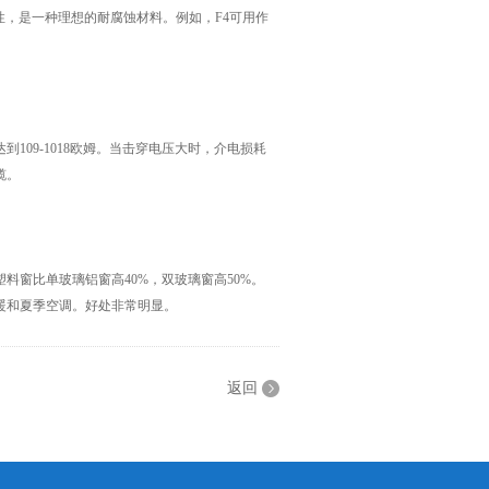
性，是一种理想的耐腐蚀材料。例如，F4可用作
09-1018欧姆。当击穿电压大时，介电损耗
缆。
窗比单玻璃铝窗高40%，双玻璃窗高50%。
暖和夏季空调。好处非常明显。
返回