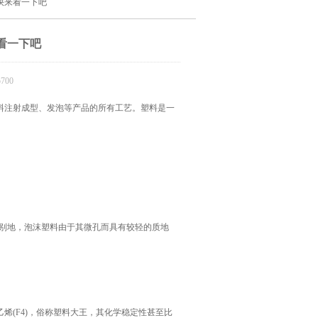
快来看一下吧
看一下吧
700
料注射成型、发泡等产品的所有工艺。塑料是一
特别地，泡沫塑料由于其微孔而具有较轻的质地
(F4)，俗称塑料大王，其化学稳定性甚至比