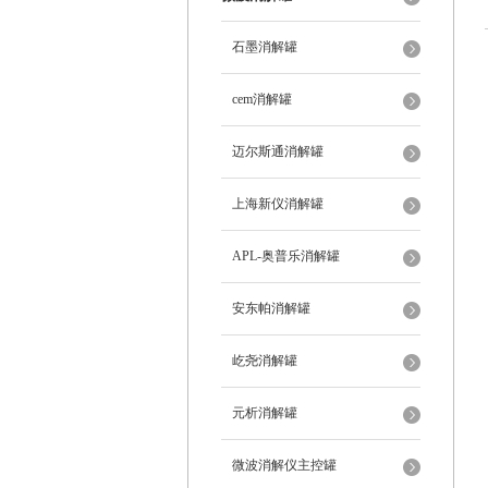
石墨消解罐
cem消解罐
迈尔斯通消解罐
上海新仪消解罐
APL-奥普乐消解罐
安东帕消解罐
屹尧消解罐
元析消解罐
微波消解仪主控罐