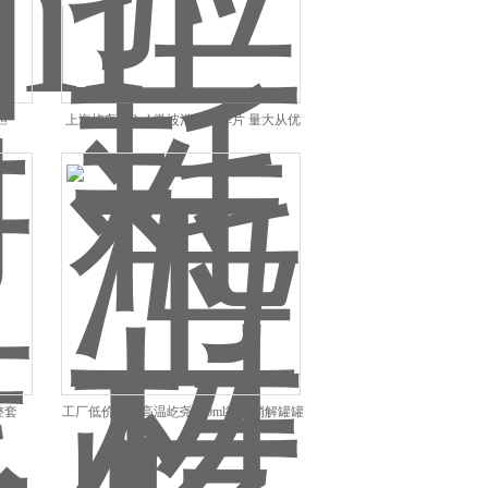
胆
上海屹尧100ml 微波消解罐弹片 量大从优
整套
工厂低价促耐高温屹尧100ml微波消解罐罐
身