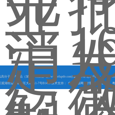
德氟高分子材料制品（深圳）有限公司(www.defuptfe.com) 版权所有 总访问量：
97940
Go
观湖街道润城社区大和路1-7号B1403 技术支持：
化工仪器网
管理登陆
备案号：
粤