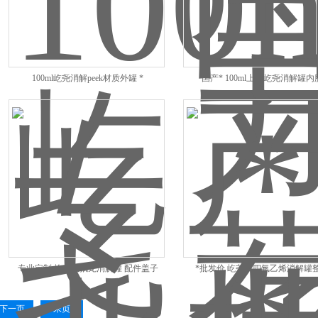
100ml屹尧消解peek材质外罐 *
国产* 100ml上海屹尧消解罐内
专业定制 屹尧铁氟龙消解罐 配件盖子
*批发价 屹尧聚四氟乙烯消解罐
下一页
末页