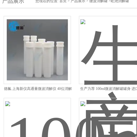
产品展示
您现在的位置:
首页
>
产品展示
>
微波消解罐
>屹尧消解罐
德氟 上海新仪高通量微波消解仪 40位消解
生产力荐 100ml微波消解罐罐身 
罐