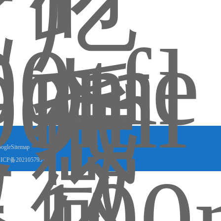
ogleSitemap
ICP备2021057931号