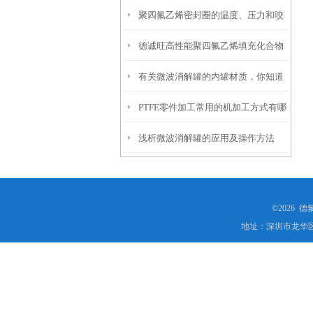
聚四氟乙烯密封圈的温度、压力和咬
糙度和硬度
德诚旺高性能聚四氟乙烯填充化合物
合间隙
有关微波消解罐的内罐材质，你知道
PTFE零件加工常用的机加工方式有哪
多少？
浅析微波消解罐的应用及操作方法
几种？
©2026 
地址：深圳市龙华区