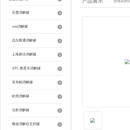
产品展示
您现在的位
石墨消解罐
cem消解罐
迈尔斯通消解罐
上海新仪消解罐
APL-奥普乐消解罐
安东帕消解罐
屹尧消解罐
元析消解罐
微波消解仪主控罐