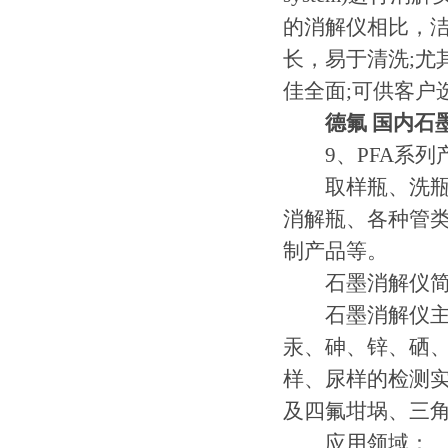
的消解仪相比，
长，易于清洗;尤
佳全面;可供客户
德氟 国内石
9、PFA系列
取样瓶、洗瓶、
消解瓶、各种管
制产品等。
石墨消解仪简
石墨消解仪主要
汞、砷、锌、硒、
样、尿样的检测实
及四氟坩埚、三
应用领域：