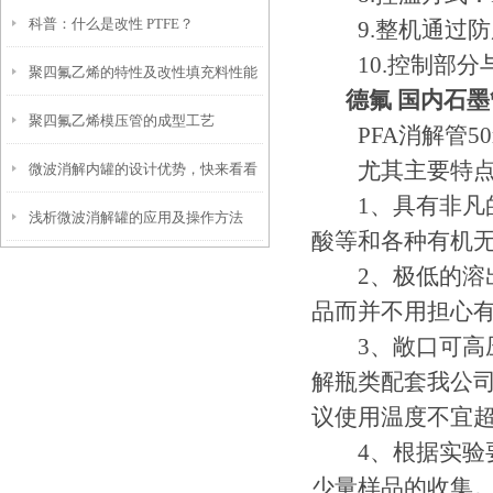
科普：什么是改性 PTFE？
9.整机通过防
解决方案
10.控制部分
聚四氟乙烯的特性及改性填充料性能
德氟 国内石墨
聚四氟乙烯模压管的成型工艺
PFA消解管50
尤其主要特点
微波消解内罐的设计优势，快来看看
1、具有非凡的
浅析微波消解罐的应用及操作方法
吧
酸等和各种有机无
2、极低的溶出
品而并不用担心
3、敞口可高压
解瓶类配套我公
议使用温度不宜超过
4、根据实验要
少量样品的收集