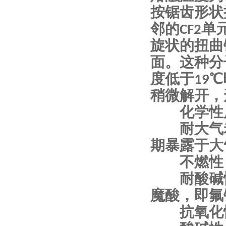
按锯齿形状
邻的CF2
旋状的扭曲
面。这种分
度低于19℃
稍微解开，形
化学性
耐大气老
期暴露于大
不燃性：
耐酸碱性
魔酸，即氟
抗氧化性