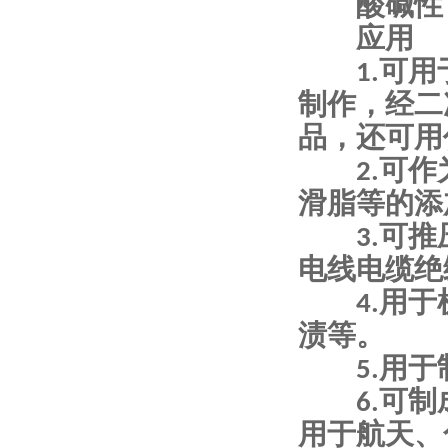
酸碱性：
应用
1.可用
制作，经二
品，还可用
2.可作
滑脂等的添
3.可推
电线电缆绝
4.用于
渍等。
5.用于
6.可制
用于航天、