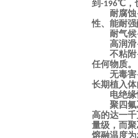
到-196℃
耐腐蚀—
性、能耐强
耐气候—
高润滑—
不粘附—
任何物质。
无毒害—
长期植入体
电绝缘性—
聚四氟乙
高的达一千
量级，而聚乙
熔融温度为3