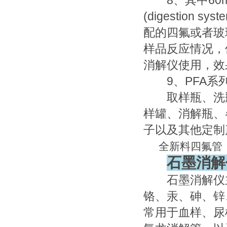
8、其中60m
(digestio
配的四氟或者玻
样品反应情况，
消解仪使用，效
9、PFA系
取样瓶、洗瓶
样罐、消解瓶、
子以及其他定制
全新料四氟管 P
石墨消解
石墨消解仪主
铬、汞、砷、锌
常用于血样、尿