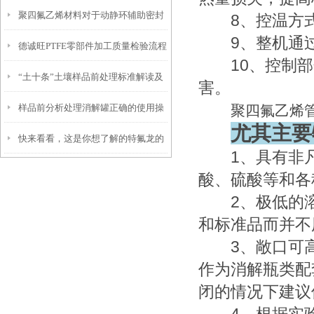
聚四氟乙烯材料对于动静环辅助密封
法
8、控温方式：
9、整机通过
德诚旺PTFE零部件加工质量检验流程
圈的应用
10、控制部
“土十条”土壤样品前处理标准解读及
害。
样品前分析处理消解罐正确的使用操
聚四氟乙烯管
解决方案
尤其主要
快来看看，这是你想了解的特氟龙的
作方法
1、具有非凡
应用范围吗？
酸、硫酸等和各
2、极低的溶
和标准品而并不
3、敞口可高
作为消解瓶类配
闭的情况下建议使