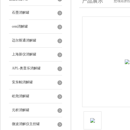
产品展示
您现在的位
石墨消解罐
cem消解罐
迈尔斯通消解罐
上海新仪消解罐
APL-奥普乐消解罐
安东帕消解罐
屹尧消解罐
元析消解罐
微波消解仪主控罐