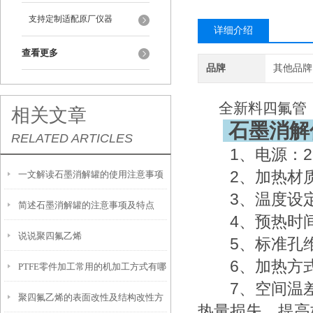
支持定制适配原厂仪器
详细介绍
查看更多
品牌
其他品牌
全新料四氟管 
相关文章
石墨消解
RELATED ARTICLES
1、电源：220V
2、加热材质
一文解读石墨消解罐的使用注意事项
3、温度设定范围
简述石墨消解罐的注意事项及特点
4、预热时间：
说说聚四氟乙烯
5、标准孔维配置
6、加热方式
PTFE零件加工常用的机加工方式有哪
7、空间温差：
聚四氟乙烯的表面改性及结构改性方
几种？
热量损失，提高