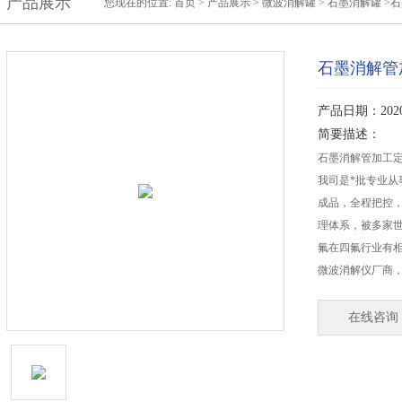
产品展示
您现在的位置:
首页
>
产品展示
>
微波消解罐
>
石墨消解罐
>石
石墨消解管
产品日期：2020-
简要描述：
石墨消解管加工定
我司是*批专业从
成品，全程把控，公司
理体系，被多家世
氟在四氟行业有
微波消解仪厂商，
在线咨询