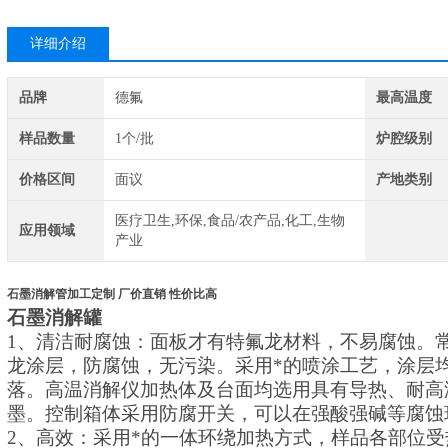
详细介绍
品牌
德氟
最高温度
样品数量
1个/批
炉腔级别
价格区间
面议
产地类别
医疗卫生,环保,食品/农产品,化工,生物
应用领域
产业
石墨消解管加工定制 厂价直销 性价比高
石墨消解罐
1、
清洁耐腐蚀：面板才有特氟龙材料，不易腐蚀。
龙涂层，防腐蚀，无污染。采用*的喷涂工艺，涂层
落。高温消解仪加热体及台面均选用具有导热、耐高
墨。控制箱体采用防腐开关，可以在强酸强碱等腐蚀
2、
高效：采用*的一体环绕加热方式，样品各部位