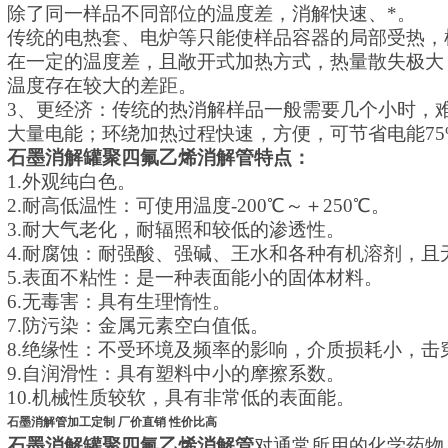
除了同一样品不同部位的温度差，消解快速、*。
传统的电热套、电炉等只能使样品容器的局部受热，
在一定的温度差，且敞开式加热方式，热量散失极大
温度存在较大的差距。
3、
更经济：传统的热消解样品一般需要几个小时，
大量电能；环绕加热过程快速，方便，可节省电能75
石墨消解罐聚四氟乙烯消解管
特点：
1.外观纯白色。
2.耐高低温性：可使用温度-200
℃
～＋250
℃
。
3.耐大气老化，耐辐照和较低的渗透性。
4.耐腐蚀：耐强酸、强碱、王水和各种有机溶剂，且
5.表面不粘性：是一种表面能小的固体材料。
6.无毒害：具有生理惰性。
7.防污染：金属元素空白值低。
8.绝缘性：不受环境及频率的影响，介质损耗小，击
9.自润滑性：具有塑料中小的摩擦系数。
10.机械性质较软，具有非常低的表面能。
石墨消解管加工定制 厂价直销 性价比高
石墨消解罐聚四氟乙烯消解管
对通常所用的化学药物