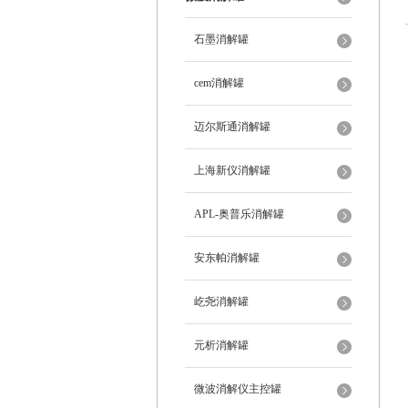
石墨消解罐
cem消解罐
迈尔斯通消解罐
上海新仪消解罐
APL-奥普乐消解罐
安东帕消解罐
屹尧消解罐
元析消解罐
微波消解仪主控罐