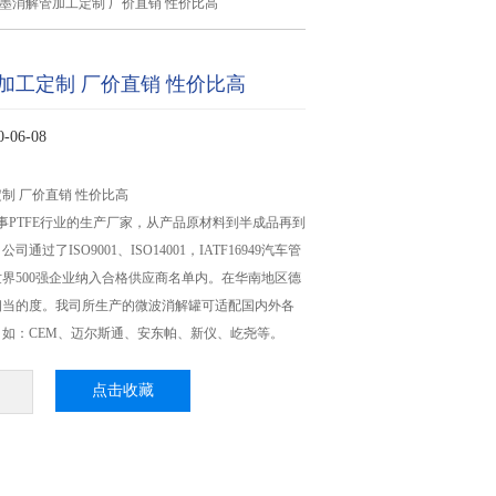
墨消解管加工定制 厂价直销 性价比高
加工定制 厂价直销 性价比高
06-08
制 厂价直销 性价比高
事PTFE行业的生产厂家，从产品原材料到半成品再到
通过了ISO9001、ISO14001，IATF16949汽车管
界500强企业纳入合格供应商名单内。在华南地区德
相当的度。我司所生产的微波消解罐可适配国内外各
如：CEM、迈尔斯通、安东帕、新仪、屹尧等。
点击收藏