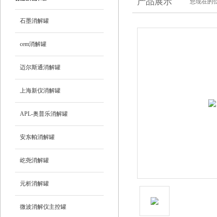
产品展示
您现在的位
石墨消解罐
cem消解罐
迈尔斯通消解罐
上海新仪消解罐
APL-奥普乐消解罐
安东帕消解罐
屹尧消解罐
元析消解罐
微波消解仪主控罐