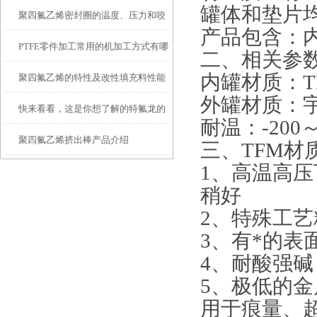
罐体和垫片均
聚四氟乙烯密封圈的温度、压力和咬
的应用
产品包含：内
PTFE零件加工常用的机加工方式有哪
合间隙
二、相关参
内罐材质：TF
聚四氟乙烯的特性及改性填充料性能
几种？
外罐材质：
快来看看，这是你想了解的特氟龙的
耐温：-200～
聚四氟乙烯挤出棒产品介绍
应用范围吗？
三、TFM材
1、高温高
稍好
2、特殊工
3、有*的
4、耐酸强碱，
5、极低的
用于痕量、