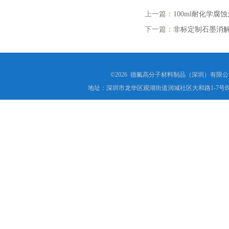
上一篇：
100ml耐化学腐
下一篇：
非标定制石墨消解
©2026 德氟高分子材料制品（深圳）有限公司(ww
地址：深圳市龙华区观湖街道润城社区大和路1-7号B1