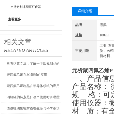
支持定制适配原厂仪器
详细介绍
查看更多
品牌
德氟
规格
100ml
相关文章
工业,农
RELATED ARTICLES
主要用途
质，医药
新材料、
看看这篇文章，了解一下四氟制品的
元析聚四氟乙烯PT
聚四氟乙烯在5G领域的应用
应用
一、产品信
产品名称： 
聚四氟乙烯制品在半导体领域的应用
规 格：可
消解罐的特点是什么？使用时有哪些
使用仪器：
德诚旺四氟密封圈在生命与科学市场
注意事项？
材 质：有全