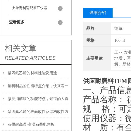
支持定制适配原厂仪器
详细介绍
查看更多
品牌
德氟
规格
100ml
相关文章
工业,农
RELATED ARTICLES
主要用途
地质，医
解。新材
聚四氟乙烯的材料性能及用途
供应耐磨料TFM
塑料制品的性能特点介绍，快来看一
一、产品信
产品名称： 
微波消解罐的功能特点，知道的人真
下吧
规 格：可
聚四氟乙烯的表面改性及结构改性方
的很少！
使用仪器：
石墨耐高温-高温石墨电热板
法
材 质：有全