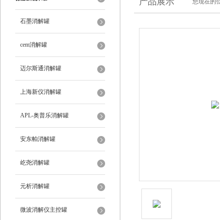
产品展示
您现在的位
石墨消解罐
cem消解罐
迈尔斯通消解罐
上海新仪消解罐
APL-奥普乐消解罐
安东帕消解罐
屹尧消解罐
元析消解罐
微波消解仪主控罐