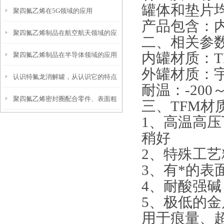
罐体和垫片均
聚四氟乙烯在5G领域的应用
产品包含：内
聚四氟乙烯制品在航空航天领域的应
二、相关参
内罐材质：TF
聚四氟乙烯制品在半导体领域的应用
用
外罐材质：
认识特氟龙消解罐，从认识它的特点
耐温：-200～
聚四氟乙烯密封圈配合零件、表面粗
开始
三、TFM材
1、高温高
糙度和硬度
稍好
2、特殊工
3、有*的
4、耐酸强碱，
5、极低的
用于痕量、