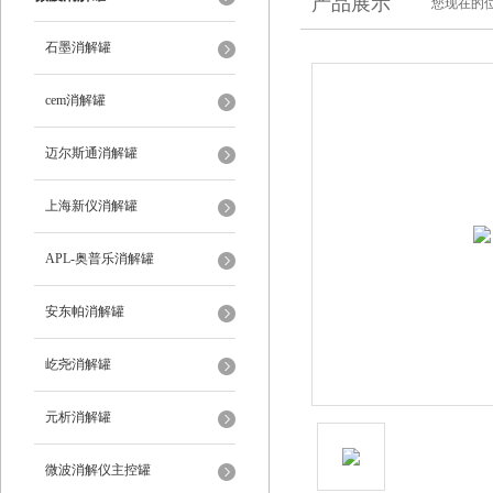
产品展示
您现在的位
石墨消解罐
cem消解罐
迈尔斯通消解罐
上海新仪消解罐
APL-奥普乐消解罐
安东帕消解罐
屹尧消解罐
元析消解罐
微波消解仪主控罐