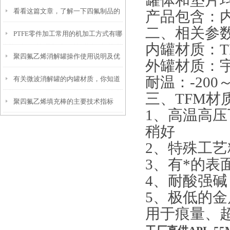
罐体和垫片均
看看这篇文章，了解一下四氟制品的
产品包含：内
二、相关参
PTFE零件加工常用的机加工方式有哪
应用
内罐材质：TF
聚四氟乙烯消解罐操作使用说明及优
几种？
外罐材质：
耐温：-200～
有关微波消解罐的内罐材质，你知道
势
三、TFM材
聚四氟乙烯填充棒的主要技术指标
多少？
1、高温高
稍好
2、特殊工
3、有*的
4、耐酸强碱，
5、极低的
用于痕量、