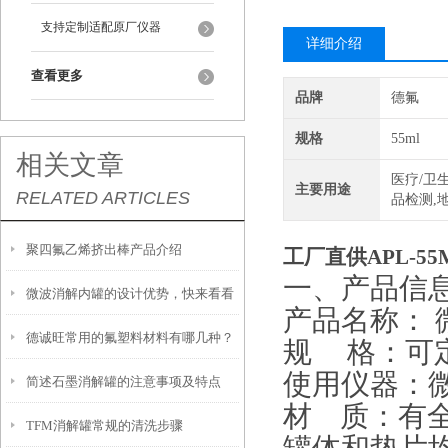
支持定制适配原厂仪器
详细介绍
查看更多
品牌
德氟
规格
55ml
相关文章
医疗/卫生
主要用途
RELATED ARTICLES
品检测,
聚四氟乙烯挤出棒产品介绍
工厂直供APL-5
一、产品信
微波消解内罐的设计优势，快来看看
产品名称： 
德诚旺常用的氟塑料材料有哪几种？
吧
规 格：可
使用仪器：
简述石墨消解罐的注意事项及特点
材 质：有全
TFM消解罐常规的清洗步骤