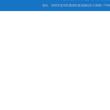
地址：深圳市龙华区观湖街道润城社区大和路1-7号B1