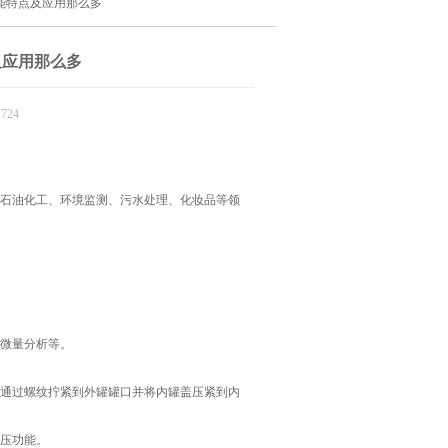
能特点及应用那么多
及应用那么多
724
石油化工、环境监测、污水处理、化妆品等领
微量分析等。
通过螺纹拧紧到外罐罐口并将内罐盖压紧到内
压功能。