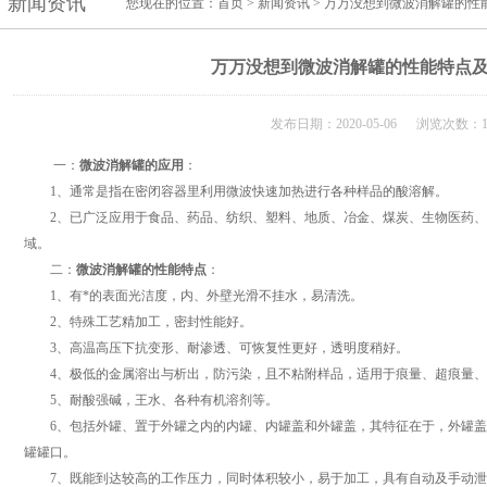
新闻资讯
您现在的位置：
首页
>
新闻资讯
> 万万没想到微波消解罐的性
万万没想到微波消解罐的性能特点
发布日期：2020-05-06 浏览次数：1
一：
微波消解罐
的应用
：
1、通常是指在密闭容器里利用微波快速加热进行各种样品的酸溶解。
2、已广泛应用于食品、药品、纺织、塑料、地质、冶金、煤炭、生物医药、
域。
二：
微波消解罐的性能特点
：
1、有*的表面光洁度，内、外壁光滑不挂水，易清洗。
2、特殊工艺精加工，密封性能好。
3、高温高压下抗变形、耐渗透、可恢复性更好，透明度稍好。
4、极低的金属溶出与析出，防污染，且不粘附样品，适用于痕量、超痕量、
5、耐酸强碱，王水、各种有机溶剂等。
6、包括外罐、置于外罐之内的内罐、内罐盖和外罐盖，其特征在于，外罐盖
罐罐口。
7、既能到达较高的工作压力，同时体积较小，易于加工，具有自动及手动泄