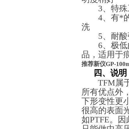
3、特殊工
4、有*的
洗
5、耐酸强
6、极低的
品，适用于
推荐新仪GP-100
四、说明
TFM属于改性
所有优点外
下形变性更
很高的表面
如PTFE。
只能做中高