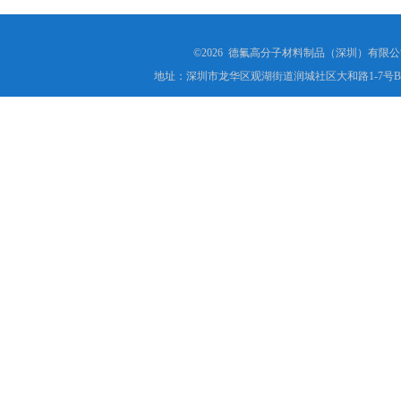
©2026 德氟高分子材料制品（深圳）有限公司(ww
地址：深圳市龙华区观湖街道润城社区大和路1-7号B1