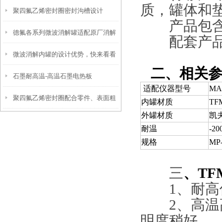
质，罐体和垫
聚四氟乙烯密封圈密封沟槽设计
产品包含
德氟各系列微波消解罐适配原厂消解
配套产品：
微波消解内罐的设计优势，快来看看
仪
二、相关参
石墨耐高温-高温石墨电热板
吧
适配仪器型号
MA
聚四氟乙烯密封圈配合零件、表面粗
内罐材质
TF
外罐材质
凯
糙度和硬度
耐温
-2
规格
MP
三
、TF
1、耐高低温
2、高温高
明度稍好