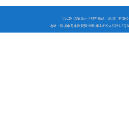
©2026 德氟高分子材料制品（深圳）有限公司(ww
地址：深圳市龙华区观湖街道润城社区大和路1-7号B1