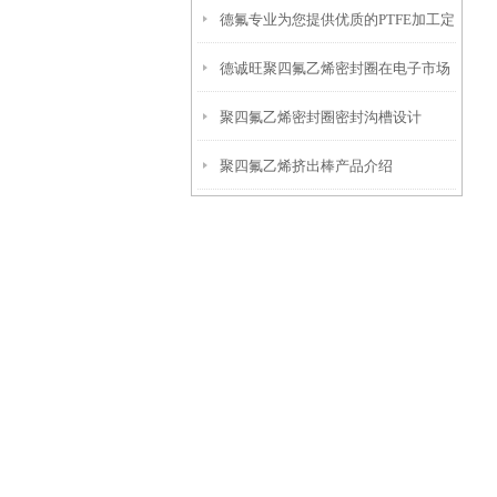
德氟专业为您提供优质的PTFE加工定
德诚旺聚四氟乙烯密封圈在电子市场
制服务
聚四氟乙烯密封圈密封沟槽设计
的案例应用
聚四氟乙烯挤出棒产品介绍