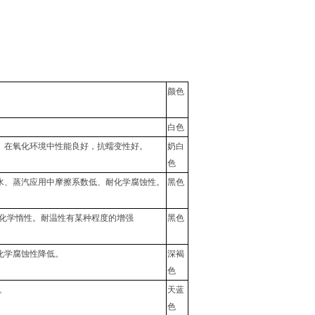
颜色
白色
。在氧化环境中性能良好，抗蠕变性好。
奶白
色
水、蒸汽应用中摩擦系数低、耐化学腐蚀性。
黑色
-化学惰性。耐温性有某种程度的增强
黑色
化学腐蚀性降低。
深褐
色
。
天蓝
色