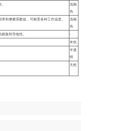
好。
浅褐
色
损率和摩擦系数低，可耐受各种工作温度。
浅褐
色
热膨胀和导电性。
/
米色
。
半透
明
天然