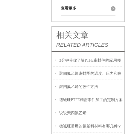
查看更多
相关文章
RELATED ARTICLES
3分钟带你了解PTFE密封件的应用领
聚四氟乙烯密封圈的温度、压力和咬
域
聚四氟乙烯的改性方法
合间隙
德诚旺PTFE精密零件加工的定制方案
说说聚四氟乙烯
德诚旺常用的氟塑料材料有哪几种？