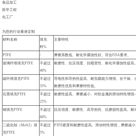
食品加工
医学工程
化工厂
为您的行业量身定制
材料名称
填充
主要特性
料%
PTFE
/
摩擦系数低、耐化学腐蚀性好。符合FDA要求。
玻璃纤维填充PTFE
不超过
耐磨性、抗压强度、抗蠕变性、耐化学腐蚀性提高
40%
碳纤维填充PTFE
不超过
导电性和导热性提高、耐负载能力增强、在干燥、
35%
耐磨性优良和摩擦特性低。
石墨填充PTFE
不超过
耐磨性提高、摩擦减小、对软金属的滑动特性增强
25%
铜填充PTFE
不超过
抗压强度、耐磨性、高导热性、抗磨损性提高。耐
60%
二硫化钼（MoS2）填
不超过
PTFE硬度和耐磨性提高。滑动特性增强，摩擦减小
充PTFE
5%