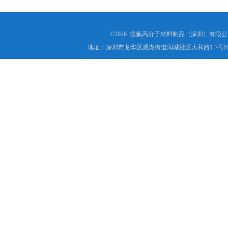
©2026 德氟高分子材料制品（深圳）有限公司(ww
地址：深圳市龙华区观湖街道润城社区大和路1-7号B1