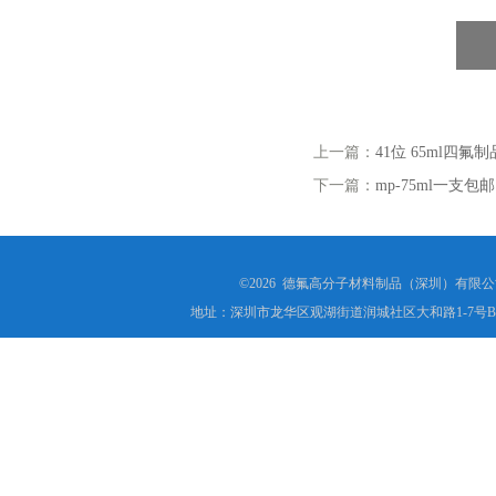
上一篇：
41位 65ml四氟制
下一篇：
mp-75ml一支包
©2026 德氟高分子材料制品（深圳）有限公司(ww
地址：深圳市龙华区观湖街道润城社区大和路1-7号B1