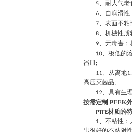
、
5
耐大气老
、
6
自润滑性
、
7
表面不粘
、
8
机械性质
、
9
无毒害：
、
10
极低的
器皿;
、
11
从离地1
高压灭菌品;
、
12
具有生理
按需定制 PEEK
PTFE材质的
1、不粘性：几
出很好的不粘附性