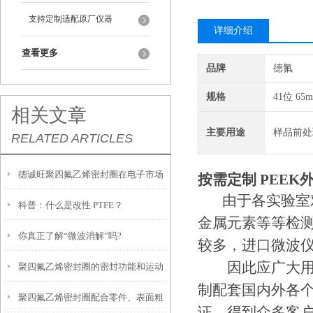
支持定制适配原厂仪器
详细介绍
查看更多
品牌
德氟
规格
41位 65m
相关文章
主要用途
样品前处
RELATED ARTICLES
德诚旺聚四氟乙烯密封圈在电子市场
按需定制 PEEK
由于各实验室对样
科普：什么是改性 PTFE？
的案例应用
金属元素等等检
你真正了解“微波消解”吗?
较多，进口微波
聚四氟乙烯密封圈的密封功能和运动
因此应广大用户
制配套国内外各
聚四氟乙烯密封圈配合零件、表面粗