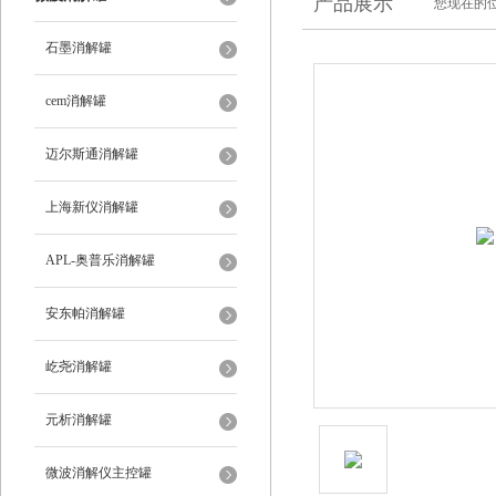
产品展示
您现在的位
石墨消解罐
cem消解罐
迈尔斯通消解罐
上海新仪消解罐
APL-奥普乐消解罐
安东帕消解罐
屹尧消解罐
元析消解罐
微波消解仪主控罐