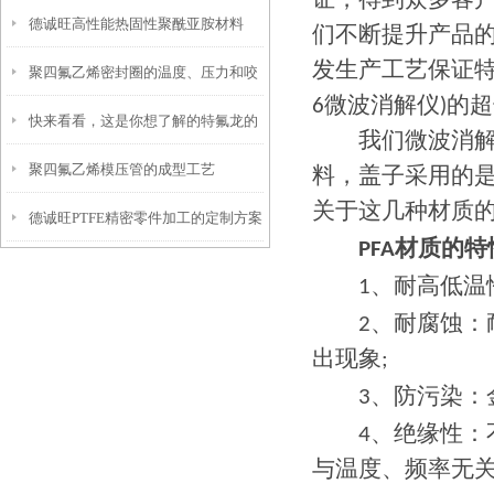
证，得到众多客户
德诚旺高性能热固性聚酰亚胺材料
糙度和硬度
们不断提升产品的
发生产工艺保证特别
聚四氟乙烯密封圈的温度、压力和咬
6微波消解仪)的
快来看看，这是你想了解的特氟龙的
合间隙
我们微波消解罐，
聚四氟乙烯模压管的成型工艺
应用范围吗？
料，盖子采用的是
关于这几种材质的
德诚旺PTFE精密零件加工的定制方案
PFA材质的
、
1
耐高低温性
、
2
耐腐蚀：
出现象;
、
3
防污染：
、
4
绝缘性：
与温度、频率无关