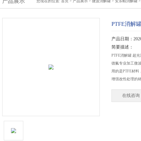
产品展示
您现在的位置:
首页
>
产品展示
>
微波消解罐
>
安东帕消解罐
>
PTFE消
产品日期：2020-
简要描述：
PTFE消解罐 
德氟专业加工微波
用的是PTFE材
增强改性处理的
在线咨询