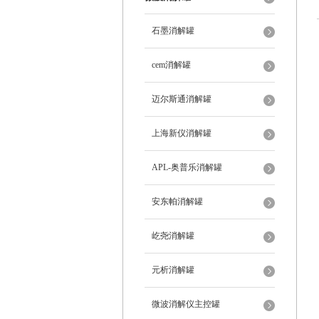
石墨消解罐
cem消解罐
迈尔斯通消解罐
上海新仪消解罐
APL-奥普乐消解罐
安东帕消解罐
屹尧消解罐
元析消解罐
微波消解仪主控罐