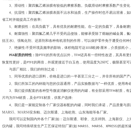
3、滑动性：聚四氟乙烯涂膜有较低的摩擦系数。负载滑动时摩擦系数产生变化，但数值仅
4、抗湿性：聚四氟乙烯涂膜表面不沾水和油质，生产操作时也不易沾溶液，如
省工时并能提高工作效率;
5、耐磨损性：在高负载下，具有优良的耐磨性能。在一定的负载下，具备耐磨损
6、耐腐蚀性：聚四氟乙烯几乎不受药品侵蚀，能够承受除了熔融的碱金属，氟化介
括王水)、强氧化剂、还原剂和各种有机溶剂的作用，可以保护零件免于遭受任何种
7、绝缘性:不受环境及频率的影响，体积电阻可达1018欧姆·厘米，介质损耗小
PFA材质的特性：
除PTFE的所有优点以外，TFM还具有一些特性改进，其具
使用温度为260℃，极限甚至可达
恢复性更好，是PTFE的两倍，外观更接近于白玉色，
与原厂相比，我们的特别之处：
1、同等优质的进口原料，价格是进口的一半甚至三分之一，并非所有的国产产品
，使用寿命
2、我们所加工的内杯能与您的仪器通用，产品实验数据与*一样优质
3、我们提供配套的各种型号微波消解仪使用的内罐，有全部采用TFM材质，有盖子
片均为TFM材质，及全PTFE材质，供客户选择;
4、我们是一家能定制各个厂家仪器标配的内罐，同时我们承诺，产品质量与原
MARS5、MARS6安东帕、迈尔斯通、上海屹尧、山东海能等各厂家。
我司可以定制国内外各个厂家(如：迈尔斯通、耶拿、北京祥鹄、上海新仪、上海
仪内罐，我司特殊研发生产工艺保证特别厂家(如 MARS5、MARS6、XPRESS)