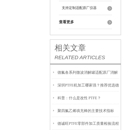
支持定制适配原厂仪器
查看更多
相关文章
RELATED ARTICLES
德氟各系列微波消解罐适配原厂消解
深圳PTFE机加工哪家强？推荐优选德
仪
科普：什么是改性 PTFE？
诚旺
聚四氟乙烯填充棒的主要技术指标
德诚旺PTFE零部件加工质量检验流程