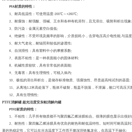
PFA材质的特性：
、
1
耐高低温性：可使用温度-200℃～+260℃;
、
2
耐腐蚀：耐强酸、强碱、王水和各种有机溶剂，且无溶出、吸附和析出现象;
、
3
防污染：金属元素空白值低;
、
4
绝缘性：不受环境及频率的影响，介质损耗小，击穿电压高介电性能,与温度
、
5
耐大气老化，耐辐照和较低的渗透性;
、
6
自润滑性：具有塑料中小的摩擦系数;
、
7
表面不粘性：是一种表面能小的固体材料;
、
8
机械性质较软，具有非常低的表面能;
、
9
无毒害：具有生理惰性，可植入体内;
、
10
极低的溶出和析出，是储存标准物质、强腐蚀性、昂贵超高纯试剂的器皿;
、
11
从离地1.2米高处落下，瓶体不破裂，瓶盖不脱落，不泄漏，敞口可高压灭菌
、
12
具有生理惰性;
PTFE消解罐 超光洁度安东帕消解内罐
PTFE材质的特性：
1、不粘性：几乎所有物质都不与聚四氟乙烯涂膜粘合。很薄的膜也显示出很好的
2、耐热性：聚四氟乙烯涂膜具有优良的耐热和耐低温特性。短时间可耐高温到300℃
著的热稳定性，它可以在冷冻温度下工作而不脆深圳铁氟龙化，在高温下不融化;