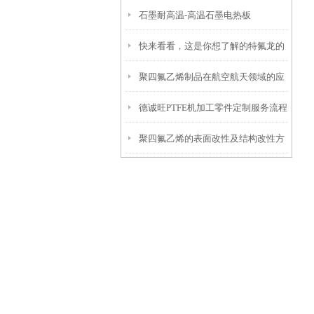
石墨耐高温-高温石墨电热板
快来看看，这是你想了解的特氟龙的
聚四氟乙烯制品在航空航天领域的应
应用范围吗？
德诚旺PTFE机加工零件定制服务流程
用
聚四氟乙烯的表面改性及结构改性方
法