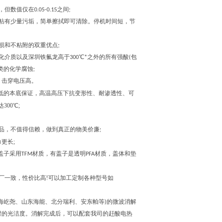
在0.05-0.15之间;
粘有少量污垢，简单擦拭即可清除。停机时间短，节
和不粘附的双重优点;
质以及深圳铁氟龙高于300℃*之外的所有强酸(包
类的化学腐蚀;
，击穿电压高。
有更低的本底保证，高温高压下抗变形性、耐渗透性、可
300℃;
，不值得信赖，做到真正的物美价廉;
更长;
采用TFM材质，有盖子是透明PFA材质，盖体和垫
!可以加工定制各种型号如
厂一致，性价比高
屹尧、山东海能、北分瑞利、安东帕等)的微波消解
的超长罐的光洁度。消解完成后，可以配套我司的赶酸电热