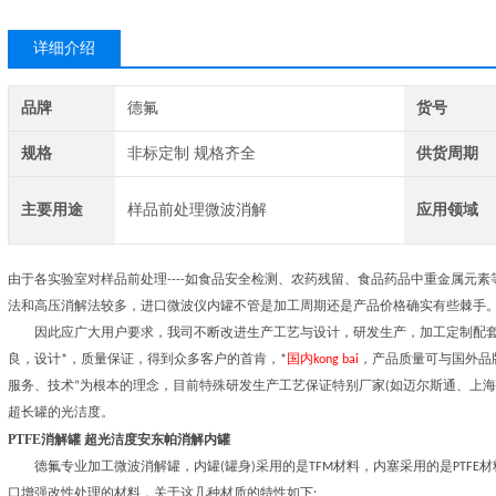
详细介绍
品牌
德氟
货号
规格
非标定制 规格齐全
供货周期
主要用途
样品前处理微波消解
应用领域
由于各实验室对样品前处理----如食品安全检测、农药残留、食品药品中重金属元
法和高压消解法较多，进口微波仪内罐不管是加工周期还是产品价格确实有些棘手
因此应广大用户要求，我司不断改进生产工艺与设计，研发生产，加工定制配套
良，设计*，质量保证，得到众多客户的首肯，*
国内kong bai
，产品质量可与国外品
服务、技术”为根本的理念，目前特殊研发生产工艺保证特别厂家(如迈尔斯通、上海新仪、
超长罐的光洁度。
PTFE消解罐 超光洁度安东帕消解内罐
德氟专业加工
微波消解罐，内罐(罐身)采用的是TFM材料，内塞采用的是PTFE
口增强改性处理的材料，关于这几种材质的特性如下;