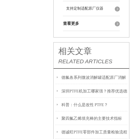
支持定制适配原厂仪器
查看更多
相关文章
RELATED ARTICLES
德氟各系列微波消解罐适配原厂消解
深圳PTFE机加工哪家强？推荐优选德
仪
科普：什么是改性 PTFE？
诚旺
聚四氟乙烯填充棒的主要技术指标
德诚旺PTFE零部件加工质量检验流程