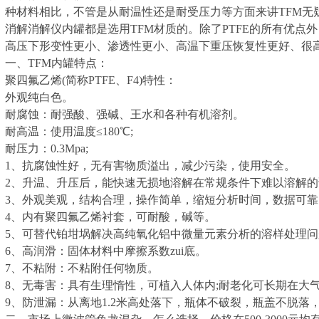
种材料相比，不管是从耐温性还是耐受压力等方面来讲TFM无
消解消解仪内罐都是选用TFM材质的。除了PTFE的所有优点
高压下形变性更小、渗透性更小、高温下重压恢复性更好、很
一、TFM内罐特点：
聚四氟乙烯(简称PTFE、F4)特性：
外观纯白色。
耐腐蚀：耐强酸、强碱、王水和各种有机溶剂。
耐高温：使用温度≤180℃;
耐压力：0.3Mpa;
1、抗腐蚀性好，无有害物质溢出，减少污染，使用安全。
2、升温、升压后，能快速无损地溶解在常规条件下难以溶解
3、外观美观，结构合理，操作简单，缩短分析时间，数据可靠
4、内有聚四氟乙烯衬套，可耐酸，碱等。
5、可替代铂坩埚解决高纯氧化铝中微量元素分析的溶样处理问
6、高润滑：固体材料中摩擦系数zui底。
7、不粘附：不粘附任何物质。
8、无毒害：具有生理惰性，可植入人体内;耐老化可长期在大
9、防泄漏：从离地1.2米高处落下，瓶体不破裂，瓶盖不脱落