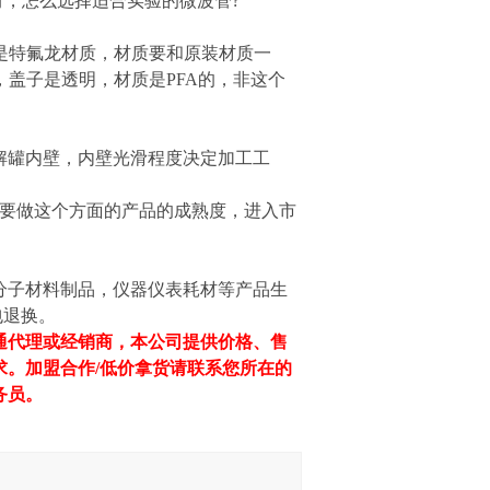
均有，怎么选择适合实验的微波管?
是特氟龙材质，材质要和原装材质一
，盖子是透明，材质是PFA的，非这个
解罐内壁，内壁光滑程度决定加工工
主要做这个方面的产品的成熟度，进入市
高分子材料制品，仪器仪表耗材等产品生
免费包退换。
通代理或经销商，本公司提供价格、售
求。加盟合作
/
低价
拿货
请联系
您所在的
务员
。