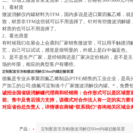
二、市场上微波管鱼龙混杂，怎么选择，价格在500-3000元
1、看材质
微波消解仪内罐材料为TFM，国内多说是进口聚四氟乙烯，就
致，材质非TFM这些就可以不用选择了。针对有些微波消解罐
材质的也可以不用选择了。
2、看光滑度
有时候我们在展会上会遇到厂家销售微波管，可以用手触摸消
艺，自己可以试试，感觉是很明显的，外观上是白中偏蓝色。
3、是不是生产厂家，是经销商还是厂家决定价格的，是不是
场的年限，相应的典型客户有哪些。
定制配套安东帕微波消解仪50ml内罐赶酸装置
德氟是专业从事聚四氟乙烯制品(PTFE)销售的工业企业，是
产加工的公司;德氟可定制各个厂家微波消解仪内罐。*，
诚招全国省级消解罐代理商和经销商：合作形式可以是区域普
前、售中及售后强力支持，该模式对合作法人有一定的实力要
对应省份
总
负责人
，
详情请在商铺“联系我们”咨询相关区域业
产品：