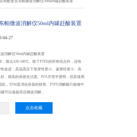
定制配套安东帕微波消解仪50ml内罐赶酸装置
东帕微波消解仪50ml内罐赶酸装置
04-27
波消解仪50ml内罐赶酸装置
FE，熔点320-340℃。除了PTFE的所有优点外，还有
特性改进：高温高压下形变性更小、渗透性更小、高
好、很高的表面光洁度。PFA尽管半透明，但其使用
。因此，TFM是消化容器的材质。PTFE消解罐只能做中
解罐可以做超高压微波消解。
点击收藏