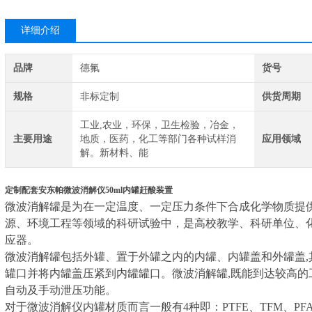
详细介绍
品牌
德氟
货号
规格
非标定制
供货周期
工业,农业，环保，卫生检验，冶金，
主要用途
地质，医药，化工等部门各种试样消
应用领域
解。新材料、能
定制配套安东帕微波消解仪50ml内罐赶酸装置
微波消解罐是为在一定温度、一定压力条件下合成化学物质提
源、环境工程等领域的科研试验中，是高校教学、科研单位、
应器。
微波消解罐包括外罐、置于外罐之内的内罐、内罐盖和外罐盖,
罐口并将内罐盖压紧到内罐罐口。微波消解罐,既能到达较高的工
自动及手动泄压功能。
对于微波消解仪内罐材质而言一般有4种即：PTFE、TFM、P