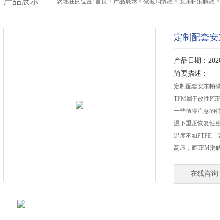
产品展示
您现在的位置:
首页
>
产品展示
>
微波消解罐
>
安东帕消解罐
>
定制配套安
产品日期：2020-
简要描述：
定制配套安东帕微
TFM属于改性PT
一些值得注意的
温下重压恢复性更
温度不如PTFE
高压，而TFM消
在线咨询