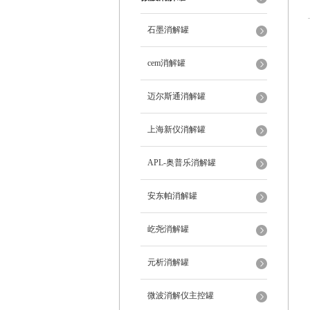
石墨消解罐
cem消解罐
迈尔斯通消解罐
上海新仪消解罐
APL-奥普乐消解罐
安东帕消解罐
屹尧消解罐
元析消解罐
微波消解仪主控罐