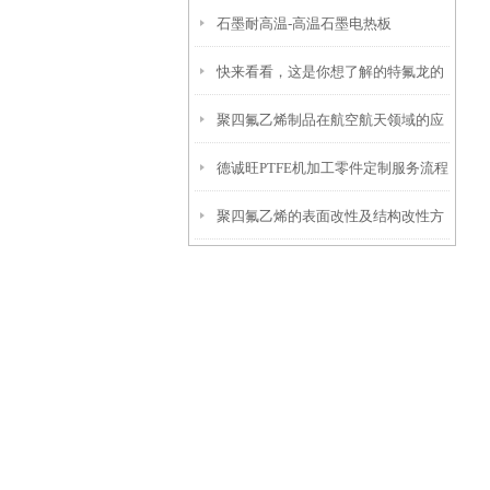
石墨耐高温-高温石墨电热板
快来看看，这是你想了解的特氟龙的
聚四氟乙烯制品在航空航天领域的应
应用范围吗？
德诚旺PTFE机加工零件定制服务流程
用
聚四氟乙烯的表面改性及结构改性方
法