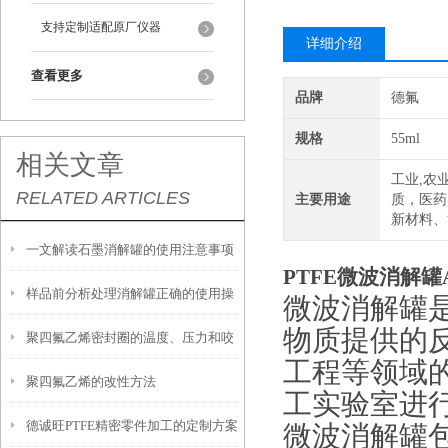
支持定制适配原厂仪器
详细介绍
查看更多
品牌
德氟
规格
55ml
相关文章
工业,农
RELATED ARTICLES
主要用途
质，医药
新材料、
一文解读石墨消解罐的使用注意事项
PTFE微波消解罐
样品前分析处理消解罐正确的使用操
微波消解罐
物质提供的
聚四氟乙烯密封圈的温度、压力和咬
作方法
工程等领域
聚四氟乙烯的改性方法
合间隙
工实验室进
德诚旺PTFE精密零件加工的定制方案
微波消解罐