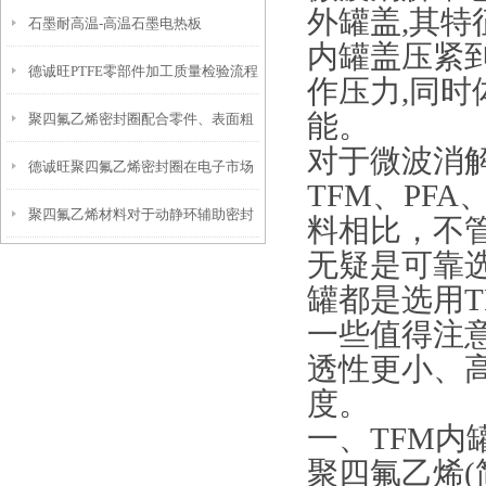
外罐盖,其特
石墨耐高温-高温石墨电热板
内罐盖压紧
德诚旺PTFE零部件加工质量检验流程
作压力,同时
能。
聚四氟乙烯密封圈配合零件、表面粗
对于微波消解
德诚旺聚四氟乙烯密封圈在电子市场
糙度和硬度
TFM、PF
聚四氟乙烯材料对于动静环辅助密封
的案例应用
料相比，不
无疑是可靠
圈的应用
罐都是选用T
一些值得注
透性更小、
度。
一、TFM内
聚四氟乙烯(简