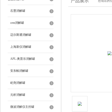
产品展示
您现在的位
石墨消解罐
cem消解罐
迈尔斯通消解罐
上海新仪消解罐
APL-奥普乐消解罐
安东帕消解罐
屹尧消解罐
元析消解罐
微波消解仪主控罐