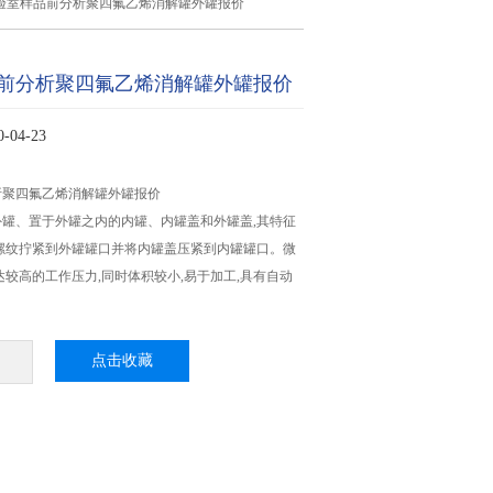
验室样品前分析聚四氟乙烯消解罐外罐报价
前分析聚四氟乙烯消解罐外罐报价
04-23
析聚四氟乙烯消解罐外罐报价
罐、置于外罐之内的内罐、内罐盖和外罐盖,其特征
螺纹拧紧到外罐罐口并将内罐盖压紧到内罐罐口。微
达较高的工作压力,同时体积较小,易于加工,具有自动
。
点击收藏