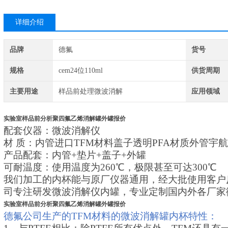
详细介绍
品牌
德氟
货号
规格
cem24位110ml
供货周期
主要用途
样品前处理微波消解
应用领域
实验室样品前分析聚四氟乙烯消解罐外罐报价
配套仪器：微波消解仪
材 质：内管进口TFM材料盖子透明PFA材质外管宇
产品配套：内管+垫片+盖子+外罐
可耐温度：使用温度为260℃，极限甚至可达300℃
我们加工的内杯能与原厂仪器通用，经大批使用客户
司专注研发微波消解仪内罐，专业定制国内外各厂家
实验室样品前分析聚四氟乙烯消解罐外罐报价
德氟公司生产的TFM材料的微波消解罐内杯特性：