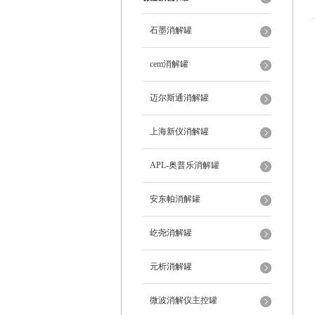
石墨消解罐
cem消解罐
迈尔斯通消解罐
上海新仪消解罐
APL-奥普乐消解罐
安东帕消解罐
屹尧消解罐
元析消解罐
微波消解仪主控罐