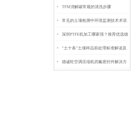
TFM消解罐常规的清洗步骤
常见的土壤检测中环境监测技术术语
深圳PTFE机加工哪家强？推荐优选德
有哪些?
“土十条”土壤样品前处理标准解读及
诚旺
德诚旺空调压缩机四氟密封件解决方
解决方案
案