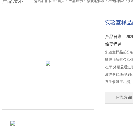
产品展示
您现在的位置:
首页
>
产品展示
>
微波消解罐
>
cem消解罐
>实
实验室样品
产品日期：2020-
简要描述：
实验室样品前分
微波消解罐包括外
在于,外罐盖通过
波消解罐,既能到
及手动泄压功能
在线咨询