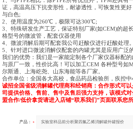
1、与PTFE相比：除PTFE所有优点外，TFM还具
证，高温高压下抗变形性，耐渗透性，可恢复性更好，
与白色;
2、使用温度为260℃，极限可达300℃;
3、特殊研发生产工艺，保证特别厂家(如CEM)的
格型号的微波管，配套仪器使用
4、微波消解后期可配套我公司赶酸仪进行赶酸处理
5、针对进口微波消解仪配套的内罐尤其是应用广泛的
我们的优势：我们是一家能定制各个厂家仪器标配的
与原厂一致，性价比高！可以加工CEM 各种型号如MAR
尔斯通、上海屹尧、山东海能等各厂家。
合作单位：全国各大高校，食品药品检验所，疾控中
诚招全国省级消解罐代理商和经销商：合作形式可以
司提供价格、售前、售中及售后强力支持，该模式对
盟合作/低价拿货请进入店铺“联系我们”页面联系您
产品：