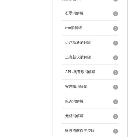
石墨消解罐
cem消解罐
迈尔斯通消解罐
上海新仪消解罐
APL-奥普乐消解罐
安东帕消解罐
屹尧消解罐
元析消解罐
微波消解仪主控罐