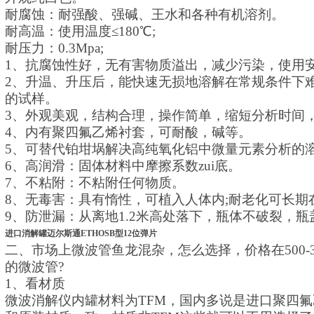
耐腐蚀：耐强酸、强碱、王水和各种有机溶剂。
耐高温：使用温度≤180℃;
耐压力：0.3Mpa;
1、抗腐蚀性好，无有害物质溢出，减少污染，使用
2、升温、升压后，能快速无损地溶解在常规条件下
的试样。
3、外观美观，结构合理，操作简单，缩短分析时间
4、内有聚四氟乙烯衬套，可耐酸，碱等。
5、可替代铂坩埚解决高纯氧化铝中微量元素分析的
6、高润滑：固体材料中摩擦系数zui底。
7、不粘附：不粘附任何物质。
8、无毒害：具有惰性，可植入人体内;耐老化可长期
9、防泄漏：从离地1.2米高处落下，瓶体不破裂，
进口消解罐迈尔斯通ETHOSB型12位弹片
二、市场上微波管鱼龙混杂，怎么选择，价格在500-
的微波管?
1、看材质
微波消解仪内罐材料为TFM，国内多说是进口聚四