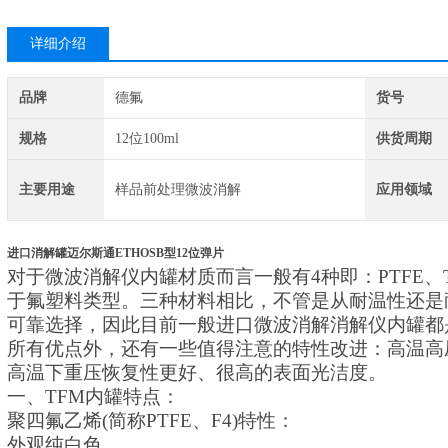
详细介绍
品牌
德氟
货号
规格
12位100ml
供货周期
主要用途
样品前处理微波消解
应用领域
进口消解罐迈尔斯通ETHOSB型12位弹片
对于微波消解仪内罐材质而言一般有4种即：PTFE、
于氟塑料类型。三种材料相比，不管是从耐温性还是
可靠选择，因此目前一般进口微波消解消解仪内罐都是
所有优点外，还有一些值得注意的特性改进：高温高
高温下重压恢复性更好、很高的表面光洁度。
一、TFM内罐特点：
聚四氟乙烯(简称PTFE、F4)特性：
外观纯白色。