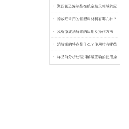
聚四氟乙烯制品在航空航天领域的应
应用范围吗？
德诚旺常用的氟塑料材料有哪几种？
用
浅析微波消解罐的应用及操作方法
消解罐的特点是什么？使用时有哪些
样品前分析处理消解罐正确的使用操
注意事项？
作方法