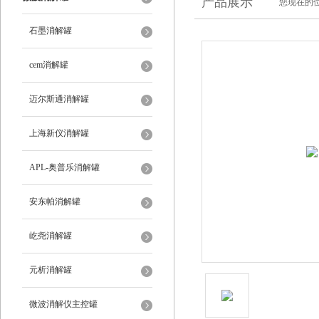
产品展示
您现在的位
石墨消解罐
cem消解罐
迈尔斯通消解罐
上海新仪消解罐
APL-奥普乐消解罐
安东帕消解罐
屹尧消解罐
元析消解罐
微波消解仪主控罐