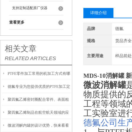
支持定制适配原厂仪器
详细介绍
查看更多
品牌
德氟
规格
货品齐全
相关文章
主要用途
样品前处
RELATED ARTICLES
PTFE零件加工常用的机加工方式有哪
MDS-10消解罐
微波消解罐
德氟专业为您提供优质的PTFE加工定
几种？
物质提供的
聚四氟乙烯密封圈配合零件、表面粗
制服务
工程等领域
工实验室进
聚四氟乙烯制品在航空航天领域的应
糙度和硬度
德氟公司生
微波消解内罐的设计优势，快来看看
用