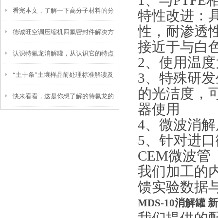
1、与PTF
看完本文，了解一下高分子材料的分
吧
特性改进：
性，耐渗透性
德诚旺空调压缩机四氟密封件解决方
类
接近于与白色
认识特氟龙消解罐，从认识它的特点
案
2、使用温度为
3、特殊研发
“土十条”土壤样品前处理标准解读及
开始
的光洁度，
快来看看，这是你想了解的特氟龙的
解决方案
器使用
应用范围吗？
4、微波消
5、针对进
CEM微波管
我们加工的
馈实验数据与
MDS-10消解罐