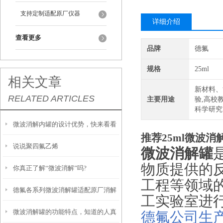
支持定制适配原厂仪器
详细介绍
查看更多
品牌
德氟
规格
25ml
相关文章
新材料、
RELATED ARTICLES
主要用途
验,高校
科学研究
微波消解内罐的设计优势，快来看看
推荐25ml微波消
说说聚四氟乙烯
吧
微波消解罐
物质提供的
你真正了解“微波消解”吗?
工程等领域
德氟各系列微波消解罐适配原厂消解
工实验室进
微波消解罐的功能特点，知道的人真
仪
德氟公司生