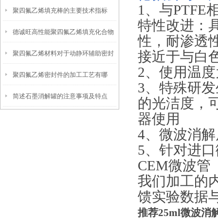
1、与PTF
聚四氟乙烯填充棒的主要技术指标
的很少！
特性改进：
德诚旺高性能聚四氟乙烯填充化合物
性，耐渗透性
接近于与白色
聚四氟乙烯材料对于动静环辅助密封
2、使用温度为
聚四氟乙烯密封件的加工工艺有哪
圈的应用
3、特殊研发
简述石墨消解罐的注意事项及特点
些？
的光洁度，
器使用
4、微波消
5、针对进
CEM微波管
我们加工的
馈实验数据与
推荐25ml微波消