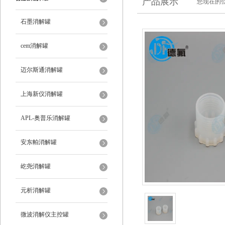
产品展示
您现在的位
石墨消解罐
cem消解罐
迈尔斯通消解罐
上海新仪消解罐
APL-奥普乐消解罐
安东帕消解罐
屹尧消解罐
元析消解罐
微波消解仪主控罐