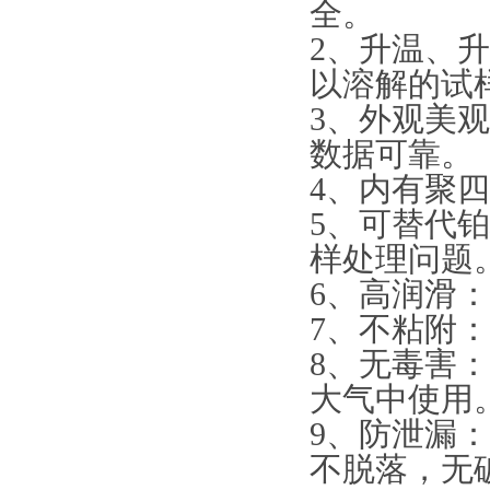
全。
2、升温、
以溶解的试
3、外观美
数据可靠。
4、内有聚
5、可替代
样处理问题
6、高润滑：
7、不粘附
8、无毒害
大气中使用
9、防泄漏：
不脱落，无