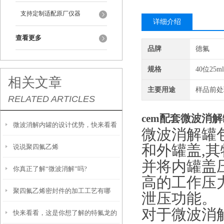
支持定制适配原厂仪器
详细介绍
查看更多
品牌
德氟
规格
40位25ml
相关文章
主要用途
样品前处
RELATED ARTICLES
cem配套微波消
微波消解内罐的设计优势，快来看看
微波消解罐
和外罐盖,
说说聚四氟乙烯
吧
并将内罐盖
你真正了解“微波消解”吗?
高的工作压力
聚四氟乙烯密封件的加工工艺有哪
泄压功能。
对于微波消解
快来看看，这是你想了解的特氟龙的
些？