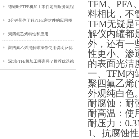
TFM、P
德诚旺PTFE机加工零件定制服务流程
应用范围吗？
料相比，不
3分钟带你了解PTFE密封件的应用领
TFM无疑
解仪内罐都是
聚四氟乙烯特性和应用
域
外，还有一
聚四氟乙烯消解罐操作使用说明及优
性更小、渗
的表面光洁
深圳PTFE机加工哪家强？推荐优选德
势
一、TFM内
诚旺
聚四氟乙烯(
外观纯白色
耐腐蚀：耐
耐高温：使用
耐压力：0.3M
1、抗腐蚀