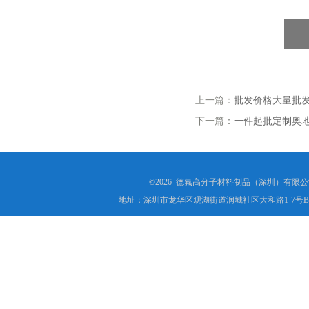
上一篇：
批发价格大量批
下一篇：
一件起批定制奥地
©2026 德氟高分子材料制品（深圳）有限公司(ww
地址：深圳市龙华区观湖街道润城社区大和路1-7号B1