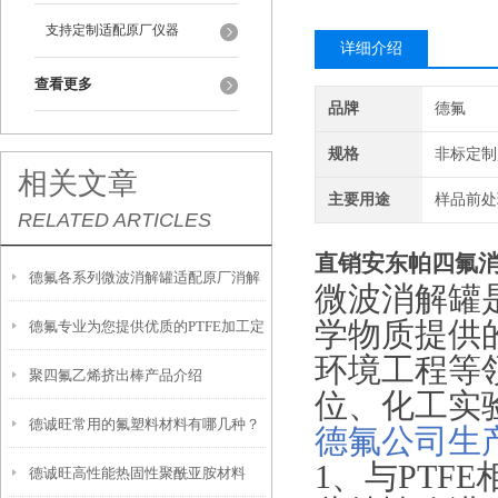
支持定制适配原厂仪器
详细介绍
查看更多
品牌
德氟
规格
非标定制
相关文章
主要用途
样品前处
RELATED ARTICLES
直销安东帕四氟
德氟各系列微波消解罐适配原厂消解
微波消解罐
学物质提供
德氟专业为您提供优质的PTFE加工定
仪
环境工程等
聚四氟乙烯挤出棒产品介绍
制服务
位、化工实
德诚旺常用的氟塑料材料有哪几种？
德氟公司生
1、与PTF
德诚旺高性能热固性聚酰亚胺材料