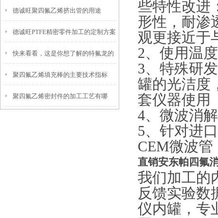
些特性改进
德诚旺聚四氟乙烯挤出管的用途
形性，耐渗
德诚旺PTFE精密零件加工的定制方案
观更接近于
2、使用温度
快来看看，这是你想了解的特氟龙的
3、特殊研发
聚四氟乙烯填充棒的主要技术指标
应用范围吗？
罐的光洁度
套仪器使用
聚四氟乙烯密封件的加工工艺有哪
4、微波消
些？
5、针对进
CEM微波管
直销安东帕四氟
我们加工的
反馈实验数
仪内罐，专