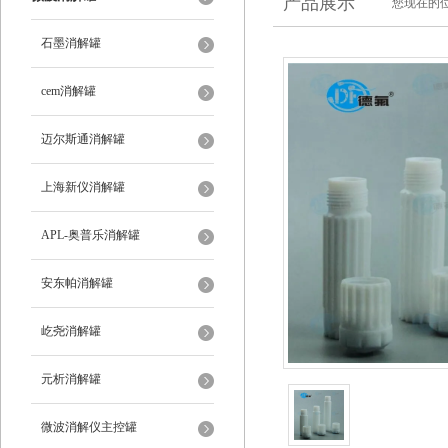
产品展示
您现在的位
石墨消解罐
cem消解罐
迈尔斯通消解罐
上海新仪消解罐
APL-奥普乐消解罐
安东帕消解罐
屹尧消解罐
元析消解罐
微波消解仪主控罐