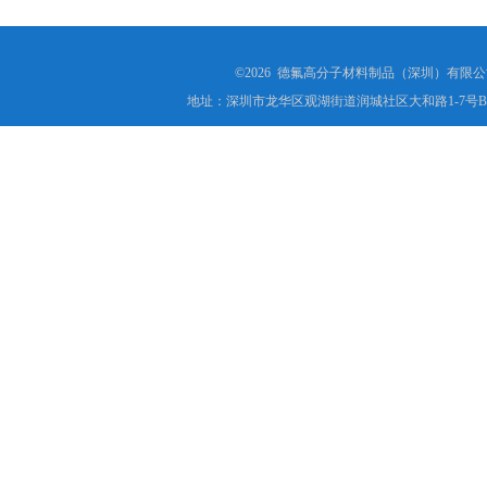
©2026 德氟高分子材料制品（深圳）有限公司(ww
地址：深圳市龙华区观湖街道润城社区大和路1-7号B1