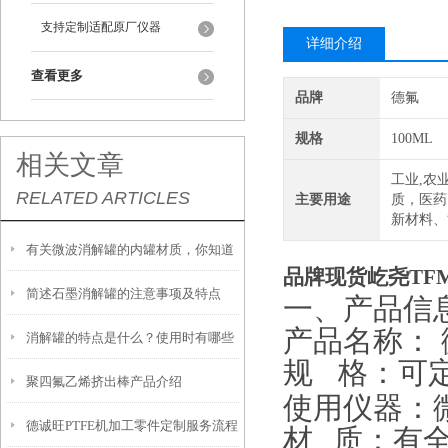
支持定制适配原厂仪器
详细介绍
查看更多
品牌
德氟
规格
100ML
相关文章
工业,农
RELATED ARTICLES
主要用途
质，医药
新材料、
有关微波消解罐的内罐材质，你知道
品牌现货屹尧TFM
简述石墨消解罐的注意事项及特点
多少？
一、产品信
产品名称：
消解罐的特点是什么？使用时有哪些
规
格：可
聚四氟乙烯挤出棒产品介绍
注意事项？
使用仪器：
德诚旺PTFE机加工零件定制服务流程
材
质：有全