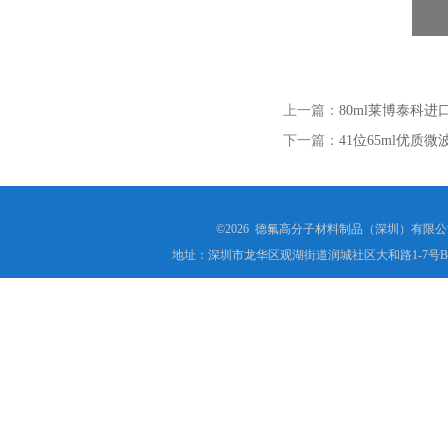
上一篇：
80ml莱博泰科进
下一篇：
41位65ml优质
©2026 德氟高分子材料制品（深圳）有限公司(ww
地址：深圳市龙华区观湖街道润城社区大和路1-7号B1