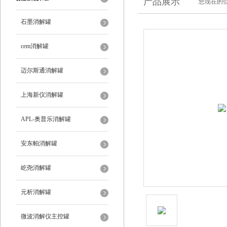
产品展示
您现在的位
石墨消解罐
cem消解罐
迈尔斯通消解罐
上海新仪消解罐
APL-奥普乐消解罐
安东帕消解罐
屹尧消解罐
元析消解罐
微波消解仪主控罐