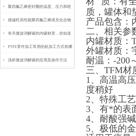
材
质：有全
聚四氟乙烯密封圈的温度、压力和咬
糙度和硬度
质，罐体和
产品包含：
德诚旺高性能聚四氟乙烯填充化合物
合间隙
二、相关参
有关微波消解罐的内罐材质，你知道
内罐材质：TF
PTFE零件加工常用的机加工方式有哪
多少？
外罐材质：
耐温：-200～
浅析微波消解罐的应用及操作方法
几种？
三、TFM材
1、高温高
度稍好
2、特殊工
3、有*的
4、耐酸强碱
5、极低的