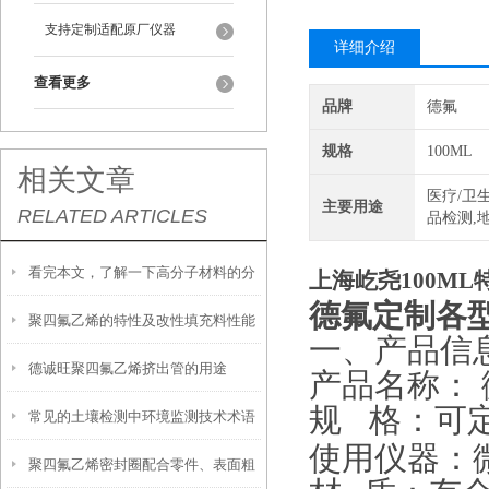
支持定制适配原厂仪器
详细介绍
查看更多
品牌
德氟
规格
100ML
相关文章
医疗/卫生
主要用途
RELATED ARTICLES
品检测,
看完本文，了解一下高分子材料的分
上海屹尧100M
德氟定制各型
聚四氟乙烯的特性及改性填充料性能
类
一、产品信
德诚旺聚四氟乙烯挤出管的用途
产品名称：
规
格：可
常见的土壤检测中环境监测技术术语
使用仪器：
聚四氟乙烯密封圈配合零件、表面粗
有哪些?