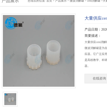
产品展示
您现在的位置:
首页
>
产品展示
>
微波消解罐
>
cem消解罐
>大
大量供应c
产品日期：2020-
简要描述：
大量供应cem消
微波消解罐是为
应器。它广泛应
是高校教学、科
器。
在线咨询