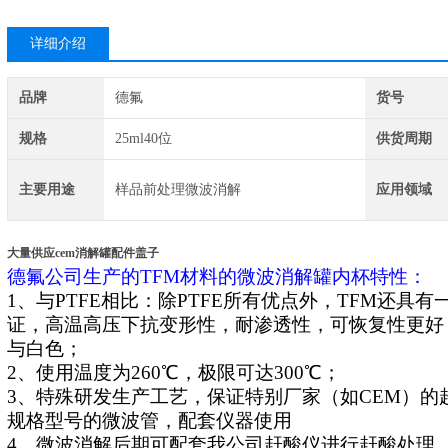
详细介绍
品牌
德氟
货号
规格
25ml40位
供货周期
主要用途
样品前处理微波消解
应用领域
大量供应cem消解罐配件盖子
德氟
公司生产的TFM材料的微波消解罐内杯特性：
1、与PTFE相比：除PTFE所有优点外，TFM还具
证，高温高压下抗变形性，耐渗透性，可恢复性更好，
与白色；
2、使用温度为260℃，极限可达300℃；
3、特殊研发生产工艺，保证特别厂家（如CEM）
规格型号的微波管，配套仪器使用
4、微波消解后期可配套我公司赶酸仪进行赶酸处理