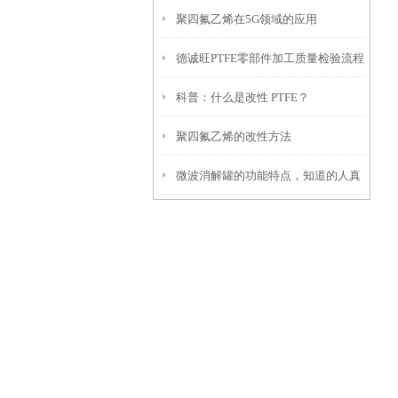
聚四氟乙烯在5G领域的应用
下吧
德诚旺PTFE零部件加工质量检验流程
科普：什么是改性 PTFE？
聚四氟乙烯的改性方法
微波消解罐的功能特点，知道的人真
的很少！