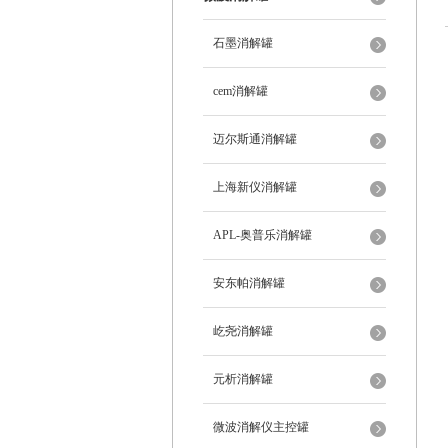
石墨消解罐
cem消解罐
迈尔斯通消解罐
上海新仪消解罐
APL-奥普乐消解罐
安东帕消解罐
屹尧消解罐
元析消解罐
微波消解仪主控罐