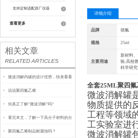
支持定制适配原厂仪器
详细介绍
查看更多
品牌
德氟
规格
25ml
相关文章
新材料、
RELATED ARTICLES
主要用途
验,高校
科学研究
微波消解内罐的设计优势，快来看看
全套25ML聚四
说说聚四氟乙烯
吧
微波消解罐
物质提供的
你真正了解“微波消解”吗?
工程等领域
看完本文，了解一下高分子材料的分
工实验室进
聚四氟乙烯制品耐腐蚀吗？
类
微波消解罐