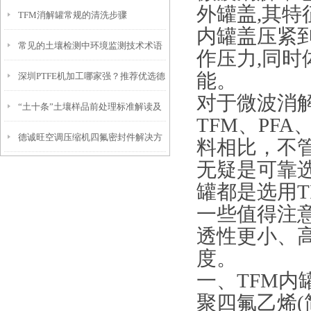
外罐盖,其特
TFM消解罐常规的清洗步骤
内罐盖压紧
常见的土壤检测中环境监测技术术语
作压力,同时
能。
深圳PTFE机加工哪家强？推荐优选德
有哪些?
对于微波消解
“土十条”土壤样品前处理标准解读及
诚旺
TFM、PF
德诚旺空调压缩机四氟密封件解决方
解决方案
料相比，不
无疑是可靠
案
罐都是选用T
一些值得注
透性更小、
度。
一、TFM内
聚四氟乙烯(简