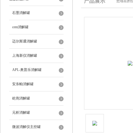
产品展示
您现在的位
石墨消解罐
cem消解罐
迈尔斯通消解罐
上海新仪消解罐
APL-奥普乐消解罐
安东帕消解罐
屹尧消解罐
元析消解罐
微波消解仪主控罐