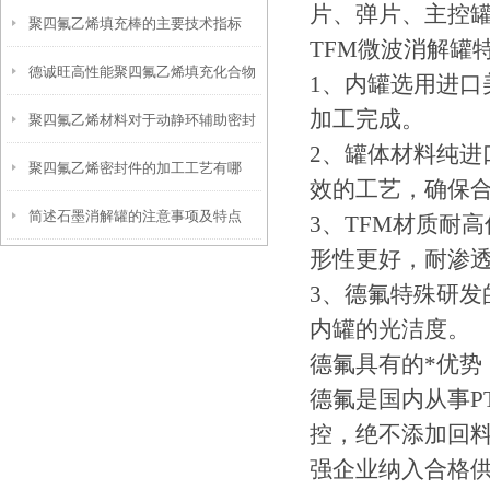
片、弹片、主控
聚四氟乙烯填充棒的主要技术指标
的很少！
TFM微波消解罐
德诚旺高性能聚四氟乙烯填充化合物
1、内罐选用进口美
加工完成。
聚四氟乙烯材料对于动静环辅助密封
2、罐体材料纯
聚四氟乙烯密封件的加工工艺有哪
圈的应用
效的工艺，确保
简述石墨消解罐的注意事项及特点
些？
3、TFM材质耐高
形性更好，耐渗
3、德氟特殊研发
内罐的光洁度。
德氟具有的*优势
德氟是国内从事P
控，绝不添加回料。德
强企业纳入合格