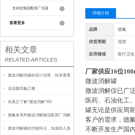
支持定制适配原厂仪器
详细介绍
查看更多
品牌
德氟
供货周期
现货
相关文章
应用领域
医疗卫生
RELATED ARTICLES
厂家供应16位10
微波消解内罐的设计优势，快来看看
微波消解罐
说说聚四氟乙烯
吧
微波消解仪已广
医药、石油化工
你真正了解“微波消解”吗?
罐无论是供应周
德氟各系列微波消解罐适配原厂消解
客户的需求，德氟
不断开发生产国
微波消解罐的功能特点，知道的人真
仪