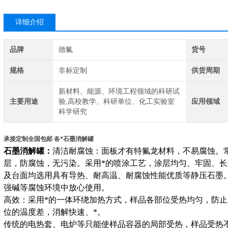
详细介绍
品牌
德氟
货号
规格
非标定制
供货周期
新材料、能源、环境工程领域的科研试
主要用途
验,高校教学、科研单位、化工实验室
应用领域
科学研究
承接定制全国包邮 各*石墨消解罐
石墨消解罐：
清洁耐腐蚀：面板才有特氟龙材料，不易腐蚀。
层，防腐蚀，无污染。采用*的喷涂工艺，涂层均匀、牢固、
及台面均选用具有导热、耐高温、耐腐蚀性能优质等静压石墨
强碱等腐蚀环境中放心使用。
高效：采用*的一体环绕加热方式，样品各部位受热均匀，防
位的温度差，消解快速、*。
传统的电热套、电炉等只能使样品容器的局部受热，样品受热