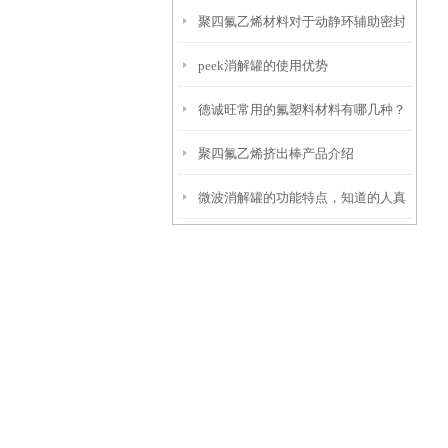
聚四氟乙烯材料对于动静环辅助密封
peek消解罐的使用优势
圈的应用
德诚旺常用的氟塑料材料有哪几种？
聚四氟乙烯挤出棒产品介绍
微波消解罐的功能特点，知道的人真
的很少！