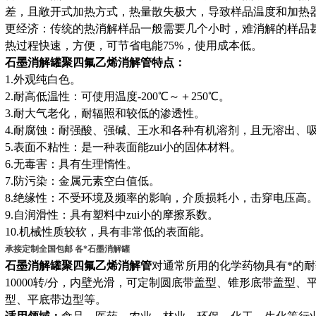
差，且敞开式加热方式，热量散失极大，导致样品温度和加热
更经济：传统的热消解样品一般需要几个小时，难消解的样品
热过程快速，方便，可节省电能75%，使用成本低。
石墨消解罐聚四氟乙烯消解管
特点：
1.外观纯白色。
2.耐高低温性：可使用温度-200℃～＋250℃。
3.耐大气老化，耐辐照和较低的渗透性。
4.耐腐蚀：耐强酸、强碱、王水和各种有机溶剂，且无溶出、
5.表面不粘性：是一种表面能zui小的固体材料。
6.无毒害：具有生理惰性。
7.防污染：金属元素空白值低。
8.绝缘性：不受环境及频率的影响，介质损耗小，击穿电压高
9.自润滑性：具有塑料中zui小的摩擦系数。
10.机械性质较软，具有非常低的表面能。
承接定制全国包邮 各*石墨消解罐
石墨消解罐聚四氟乙烯消解管
对通常所用的化学药物具有*的
10000转/分，内壁光滑，可定制圆底带盖型、锥形底带盖型
型、平底带边型等。