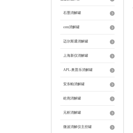
石墨消解罐
cem消解罐
迈尔斯通消解罐
上海新仪消解罐
APL-奥普乐消解罐
安东帕消解罐
屹尧消解罐
元析消解罐
微波消解仪主控罐