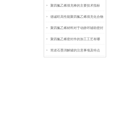
聚四氟乙烯填充棒的主要技术指标
的很少！
德诚旺高性能聚四氟乙烯填充化合物
聚四氟乙烯材料对于动静环辅助密封
聚四氟乙烯密封件的加工工艺有哪
圈的应用
简述石墨消解罐的注意事项及特点
些？