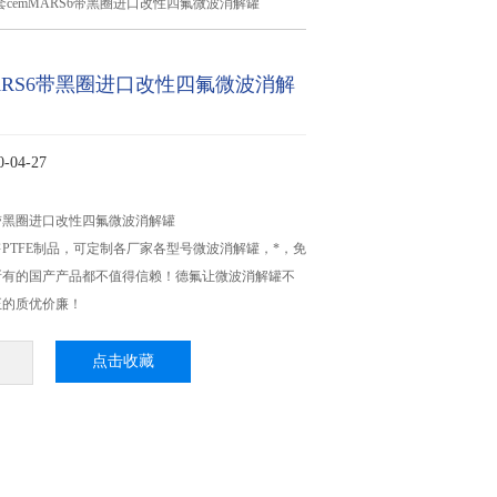
套cemMARS6带黑圈进口改性四氟微波消解罐
ARS6带黑圈进口改性四氟微波消解
04-27
S6带黑圈进口改性四氟微波消解罐
PTFE制品，可定制各厂家各型号微波消解罐，*，免
所有的国产产品都不值得信赖！德氟让微波消解罐不
正的质优价廉！
点击收藏