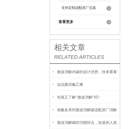
支持定制适配原厂仪器
查看更多
相关文章
RELATED ARTICLES
微波消解内罐的设计优势，快来看看
说说聚四氟乙烯
吧
你真正了解“微波消解”吗?
德氟各系列微波消解罐适配原厂消解
微波消解罐的功能特点，知道的人真
仪