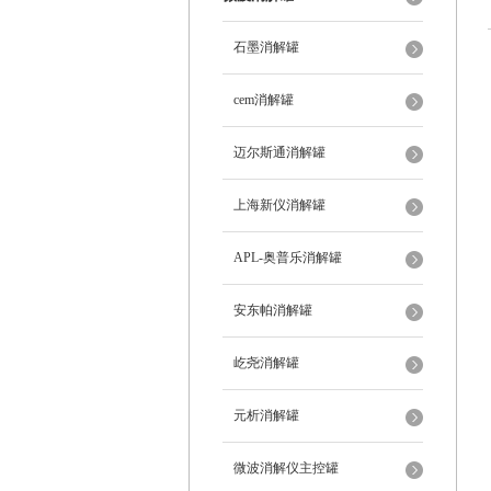
石墨消解罐
cem消解罐
迈尔斯通消解罐
上海新仪消解罐
APL-奥普乐消解罐
安东帕消解罐
屹尧消解罐
元析消解罐
微波消解仪主控罐