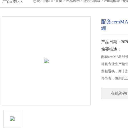
产品展示
您现在的位置:
首页
>
产品展示
>
微波消解罐
>
cem消解罐
>配
配套cemM
罐
产品日期：2020-
简要描述：
配套cemMAR
德氟专业生产销售
费包退换，并非
再昂贵，做到真
在线咨询