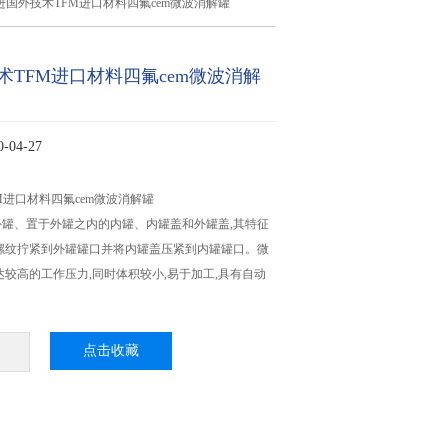
进国外技术TFM进口材料四氟cem微波消解罐
术TFM进口材料四氟cem微波消解
04-27
M进口材料四氟cem微波消解罐
罐、置于外罐之内的内罐、内罐盖和外罐盖,其特征
螺纹拧紧到外罐罐口并将内罐盖压紧到内罐罐口。微
达较高的工作压力,同时体积较小,易于加工,具有自动
。
点击收藏