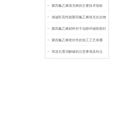
聚四氟乙烯填充棒的主要技术指标
的很少！
德诚旺高性能聚四氟乙烯填充化合物
聚四氟乙烯材料对于动静环辅助密封
聚四氟乙烯密封件的加工工艺有哪
圈的应用
简述石墨消解罐的注意事项及特点
些？