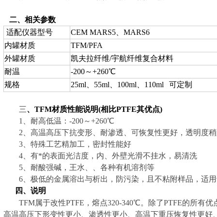
二、相关参数
适配仪器型号
CEM MARS5、MARS6
内罐材质
TFM/PFA
外罐材质
凯夫拉纤维/宇航纤维复合材料
耐温
-200～+260℃
规格
25ml、55ml、100ml、110ml
可定制
三
、TFM材质性能说明(相比PTFE其优点)
1、耐高低温：-200～+260℃
2、高温高压下抗变形、耐渗透、可恢复性更好，透明度稍
3、特殊工艺精加工，密封性能好
4、有*的表面光洁度，内、外壁光滑不挂水，易清洗
5、耐酸强碱，王水、、各种有机溶剂等
6、极低的金属溶出与析出，防污染，且不粘附样品，适用
四、说明
TFM属于改性PTFE，熔点320-340℃。除了PTFE的所
高温高压下形变性更小、渗透性更小、高温下重压恢复性更好、