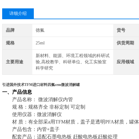
详细介绍
品牌
德氟
货号
规格
25ml
供货周期
新材料、能源、环境工程领域的科研试
主要用途
验,高校教学、科研单位、化工实验室
应用领域
科学研究
引进国外技术TFM进口材料四氟cem微波消解罐
一、产品信息
产品名称： 微波消解仪内管
规 格：规格齐全 非标定制 可定制
使用仪器：微波消解仪
材 质：有全部采a用TFM材质，盖子是透明PFA材质，罐体
产品包含：内管+盖子
配套产品：适配石墨电热板 赶酸电热板赶酸处理