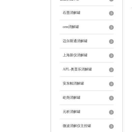
石墨消解罐
cem消解罐
迈尔斯通消解罐
上海新仪消解罐
APL-奥普乐消解罐
安东帕消解罐
屹尧消解罐
元析消解罐
微波消解仪主控罐