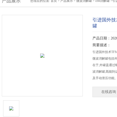
产品展示
您现在的位置:
首页
>
产品展示
>
微波消解罐
>
cem消解罐
>引
引进国外技
罐
产品日期：2020-
简要描述：
引进国外技术TF
微波消解罐包括外
在于,外罐盖通过
波消解罐,既能到
及手动泄压功能
在线咨询