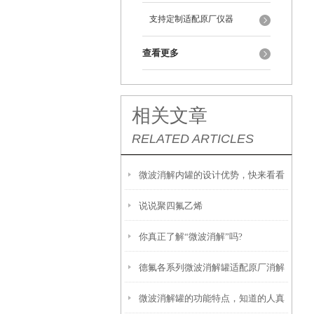
支持定制适配原厂仪器
查看更多
相关文章
RELATED ARTICLES
微波消解内罐的设计优势，快来看看
说说聚四氟乙烯
吧
你真正了解“微波消解”吗?
德氟各系列微波消解罐适配原厂消解
微波消解罐的功能特点，知道的人真
仪