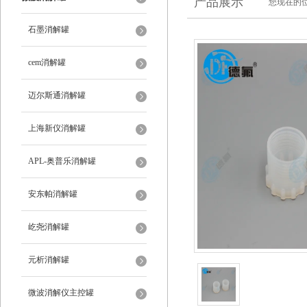
产品展示
您现在的位
石墨消解罐
cem消解罐
迈尔斯通消解罐
上海新仪消解罐
APL-奥普乐消解罐
安东帕消解罐
屹尧消解罐
元析消解罐
微波消解仪主控罐