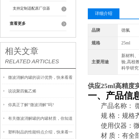
支持定制适配原厂仪器
详细介绍
查看更多
品牌
德氟
规格
25ml
相关文章
新材料、
RELATED ARTICLES
主要用途
验,高校
科学研究
微波消解内罐的设计优势，快来看看
供应25ml高精
说说聚四氟乙烯
吧
一、产品信
产品名称： 微
你真正了解“微波消解”吗?
规 格：规格齐
有关微波消解罐的内罐材质，你知道
使用仪器：微
塑料制品的性能特点介绍，快来看一
多少？
材 质：有全部采