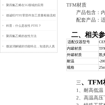
TFM材质
聚四氟乙烯在5G领域的应用
下吧
产品包含：内
德诚旺PTFE零部件加工质量检验流程
配套产品：适配
科普：什么是改性 PTFE？
二、相关参
聚四氟乙烯的改性方法
适配仪器型号
CE
微波消解罐的功能特点，知道的人真
内罐材质
TF
外罐材质
凯
的很少！
耐温
-2
规格
25
、TFM
三
1、耐高低温：-2
2、高温高压下