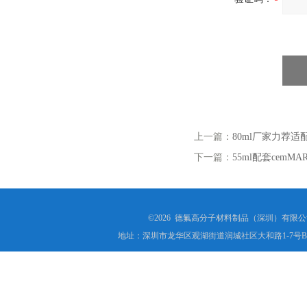
上一篇：
80ml厂家力荐适
下一篇：
55ml配套cemM
©2026 德氟高分子材料制品（深圳）有限公司(ww
地址：深圳市龙华区观湖街道润城社区大和路1-7号B1