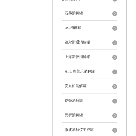
石墨消解罐
cem消解罐
迈尔斯通消解罐
上海新仪消解罐
APL-奥普乐消解罐
安东帕消解罐
屹尧消解罐
元析消解罐
微波消解仪主控罐