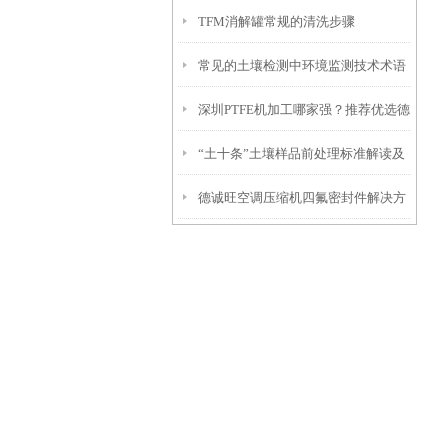
TFM消解罐常规的清洗步骤
常见的土壤检测中环境监测技术术语
深圳PTFE机加工哪家强？推荐优选德
有哪些?
“土十条”土壤样品前处理标准解读及
诚旺
德诚旺空调压缩机四氟密封件解决方
解决方案
案