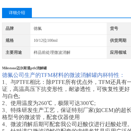
详细介绍
品牌
德氟
货号
规格
10/12位100ml
供货周期
主要用途
样品前处理微波消解
应用领域
Milestone迈尔斯通ptfe消解罐
德氟公司生产的TFM材料的微波消解罐内杯特性：
1、与PTFE相比：除PTFE所有优点外，TFM还具
证，高温高压下抗变形性，耐渗透性，可恢复性更好，
与白色;
2、使用温度为260℃，极限可达300℃;
3、特殊研发生产工艺，保证特别厂家(如CEM)的
格型号的微波管，配套仪器使用
4、微波消解后期可配套我公司赶酸仪进行赶酸处理