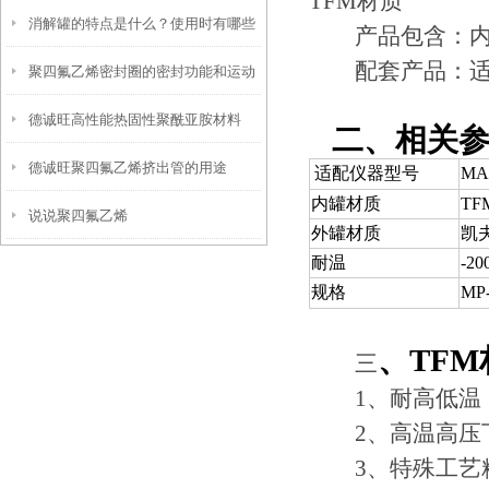
TFM材质
消解罐的特点是什么？使用时有哪些
仪
产品包含：内
配套产品：适配
聚四氟乙烯密封圈的密封功能和运动
注意事项？
德诚旺高性能热固性聚酰亚胺材料
二、相关参
德诚旺聚四氟乙烯挤出管的用途
适配仪器型号
MA
内罐材质
TF
说说聚四氟乙烯
外罐材质
凯
耐温
-2
规格
MP-
、TFM
三
1、耐高低温：-2
2、高温高压下
3、特殊工艺精