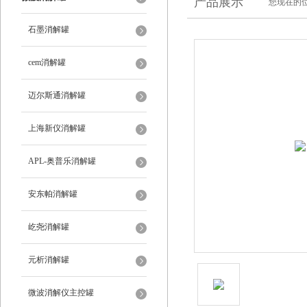
产品展示
您现在的位
石墨消解罐
cem消解罐
迈尔斯通消解罐
上海新仪消解罐
APL-奥普乐消解罐
安东帕消解罐
屹尧消解罐
元析消解罐
微波消解仪主控罐