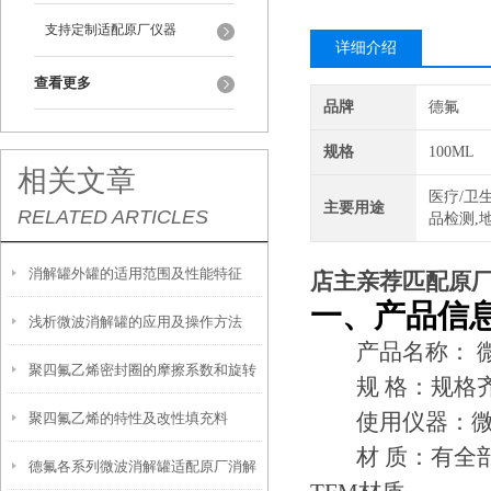
支持定制适配原厂仪器
详细介绍
查看更多
品牌
德氟
规格
100ML
相关文章
医疗/卫生
主要用途
RELATED ARTICLES
品检测,
消解罐外罐的适用范围及性能特征
店主亲荐匹配原厂
一、产品信
浅析微波消解罐的应用及操作方法
产品名称： 微
聚四氟乙烯密封圈的摩擦系数和旋转
规 格：规格齐
使用仪器：微
聚四氟乙烯的特性及改性填充料
运动
材 质：有全部采
德氟各系列微波消解罐适配原厂消解