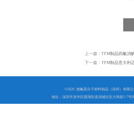
上一篇：
TFM制品四氟消
下一篇：
TFM制品意大利
©2026 德氟高分子材料制品（深圳）有限公司(ww
地址：深圳市龙华区观湖街道润城社区大和路1-7号B1