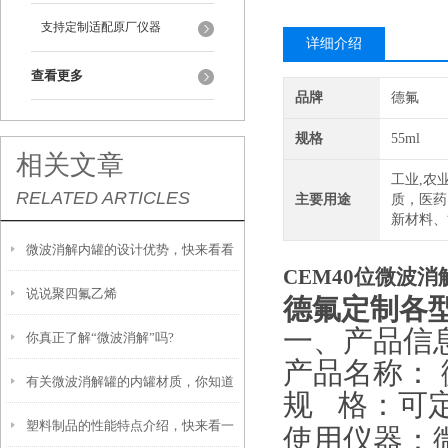
支持定制适配原厂仪器
详细介绍
查看更多
品牌
德氟
规格
55ml
相关文章
工业,农
RELATED ARTICLES
主要用途
质，医药
新材料、
微波消解内罐的设计优势，快来看看
CEM40位微波
说说聚四氟乙烯
吧
德氟定制各型
一、产品信
你真正了解“微波消解”吗?
产品名称：
有关微波消解罐的内罐材质，你知道
规
格：可
塑料制品的性能特点介绍，快来看一
多少？
使用仪器：