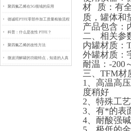
材
质：有全
聚四氟乙烯在5G领域的应用
下吧
质，罐体和
德诚旺PTFE零部件加工质量检验流程
产品包含：
科普：什么是改性 PTFE？
二、相关参
内罐材质：TF
聚四氟乙烯的改性方法
外罐材质：
微波消解罐的功能特点，知道的人真
耐温：-200～
三、TFM材
的很少！
1、高温高
度稍好
2、特殊工
3、有*的
4、耐酸强碱
5、极低的