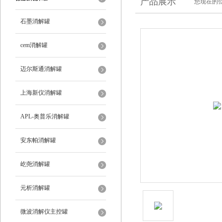
产品展示
您现在的位
石墨消解罐
cem消解罐
迈尔斯通消解罐
上海新仪消解罐
APL-奥普乐消解罐
安东帕消解罐
屹尧消解罐
元析消解罐
微波消解仪主控罐