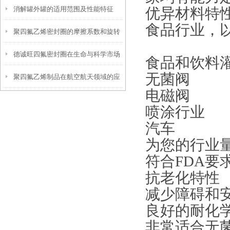
消解罐外罐的适用范围及性能特征
优异材料特
食品行业，
聚四氟乙烯密封圈的摩擦系数和旋转
德诚旺四氟密封圈在生命与科学市场
运动
食品和饮料
无菌阀
聚四氟乙烯制品在航空航天领域的应
的应用
电磁阀
用
喷涂行业
汽车
为您的行业
符合FDA要
抗老化特性
减少障碍和
良好的耐化
非常适合无